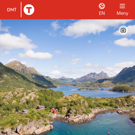
EN
Meny
Til DNT.no forside