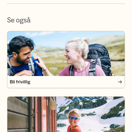
Se også
Bli frivillig
Bli frivillig
Bli medlem