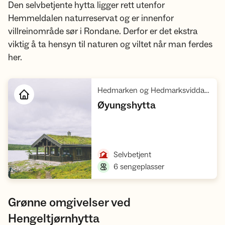
Den selvbetjente hytta ligger rett utenfor
Hemmeldalen naturreservat og er innenfor
villreinområde sør i Rondane. Derfor er det ekstra
viktig å ta hensyn til naturen og viltet når man ferdes
her.
Hedmarken og Hedmarksvidda, Rondane villreinområde 1
,
Øyungshytta
Åpne hytte
,
Selvbetjent
,
6 sengeplasser
Grønne omgivelser ved
Hengeltjørnhytta