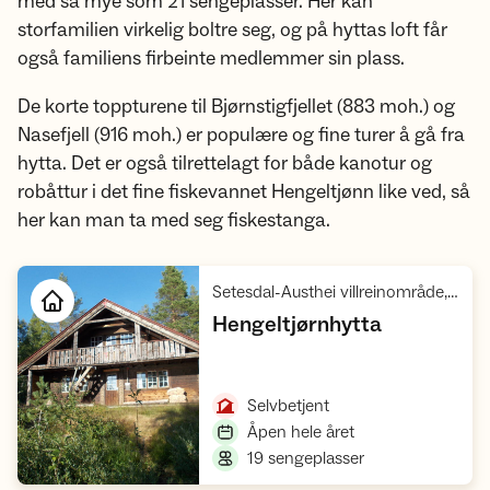
med så mye som 21 sengeplasser. Her kan
storfamilien virkelig boltre seg, og på hyttas loft får
også familiens firbeinte medlemmer sin plass.
De korte toppturene til Bjørnstigfjellet (883 moh.) og
Nasefjell (916 moh.) er populære og fine turer å gå fra
hytta. Det er også tilrettelagt for både kanotur og
robåttur i det fine fiskevannet Hengeltjønn like ved, så
her kan man ta med seg fiskestanga.
Setesdal-Austhei villreinområde, Austheiane
,
Hengeltjørnhytta
Åpne hytte
,
Selvbetjent
,
Åpen hele året
,
19 sengeplasser