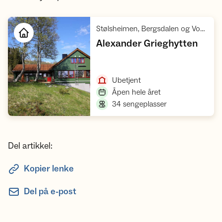
Stølsheimen, Bergsdalen og Vossafjelli
,
Alexander Grieghytten
Åpne hytte
,
Ubetjent
,
Åpen hele året
,
34 sengeplasser
Del artikkel:
Kopier lenke
Del på e-post