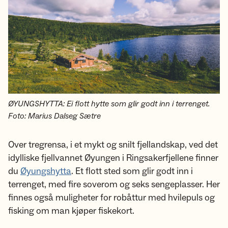
ØYUNGSHYTTA: Ei flott hytte som glir godt inn i terrenget.
Foto: Marius Dalseg Sætre
Over tregrensa, i et mykt og snilt fjellandskap, ved det
idylliske fjellvannet Øyungen i Ringsakerfjellene finner
du
Øyungshytta
. Et flott sted som glir godt inn i
terrenget, med fire soverom og seks sengeplasser. Her
finnes også muligheter for robåttur med hvilepuls og
fisking om man kjøper fiskekort.