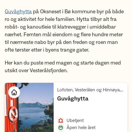
Guvåghytta
på Oksneset i Bø kommune byr på både
ro og aktivitet for hele familien. Hytta tilbyr alt fra
robåt- og kanoutleie til klatrevegger i umiddelbar
nærhet. Femten mål eiendom og flere hundre meter
til nærmeste nabo byr på den freden og roen man
ofte tørster etter i byens trange gater.
Her kan du puste med magen og starte dagen med
utsikt over Vesterålsfjorden.
Lofoten, Vesterålen og Hinnøya, Vesterålen uten Hinnøya
,
Guvåghytta
Åpne hytte
,
Ubetjent
,
Åpen hele året