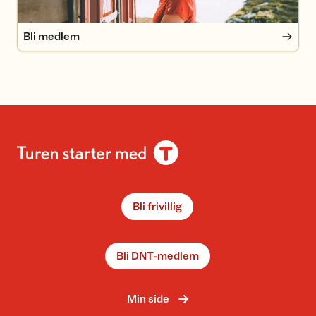
Bli medlem
Bli frivillig
Bli DNT-medlem
Min side