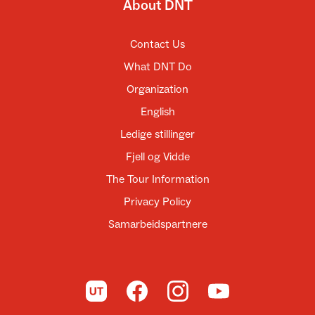
About DNT
Contact Us
What DNT Do
Organization
English
Ledige stillinger
Fjell og Vidde
The Tour Information
Privacy Policy
Samarbeidspartnere
To UT.no
To DNT on Facebook
To DNT on Instagram
To DNT on YouTube