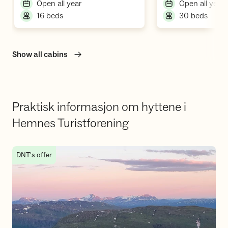
,
,
Open all year
Open all year
,
,
16 beds
30 beds
Show all cabins
Praktisk informasjon om hyttene i
Hemnes Turistforening
Praktisk informasjon om hyttene i Hemnes
DNT's offer