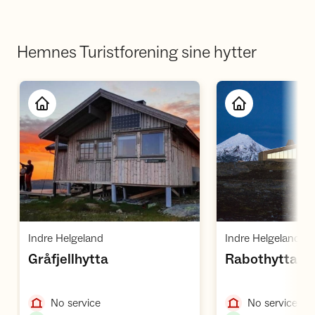
Hemnes Turistforening sine hytter
Open cabin
O
,
,
Indre Helgeland
Indre Helgeland
,
,
Gråfjellhytta
Rabothytta
,
,
No service
No service