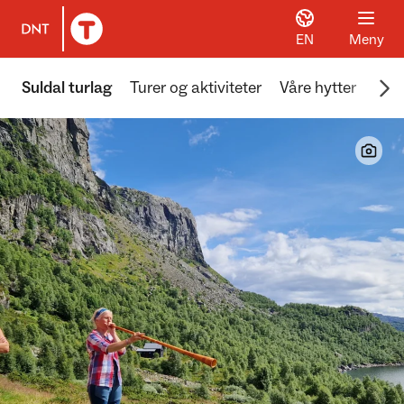
EN
Meny
Til DNT.no forside
Scr
Suldal turlag
Turer og aktiviteter
Våre hytter
Frivi