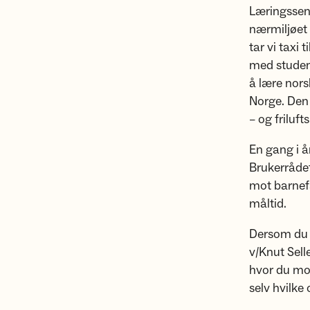
Læringssent
nærmiljøet 
tar vi taxi 
med student
å lære nors
Norge. Den 
– og frilufts
En gang i å
Brukerrådet
mot barnefa
måltid.
Dersom du h
v/Knut Sell
hvor du mot
selv hvilke