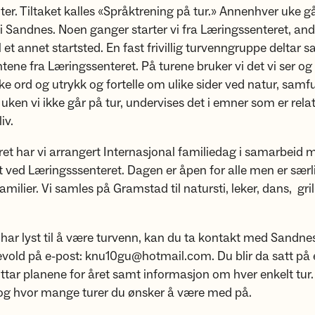
er. Tiltaket kalles «Språktrening på tur.» Annenhver uke går
i Sandnes. Noen ganger starter vi fra Læringssenteret, an
til et annet startsted. En fast frivillig turvenngruppe delta
ene fra Læringssenteret. På turene bruker vi det vi ser og 
ke ord og utrykk og fortelle om ulike sider ved natur, samfu
uken vi ikke går på tur, undervises det i emner som er relate
liv.
ret har vi arrangert Internasjonal familiedag i samarbeid 
 ved Læringsssenteret. Dagen er åpen for alle men er særli
milier. Vi samles på Gramstad til natursti, leker, dans, gril
ar lyst til å være turvenn, kan du ta kontakt med Sandne
evold på e-post: knu10gu@hotmail.com. Du blir da satt på e
tar planene for året samt informasjon om hver enkelt tur.
 og hvor mange turer du ønsker å være med på.