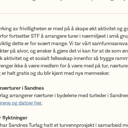
tyrking av frivilligheten er med på å skape økt aktivitet og 
rfor fortsetter STF å arrangere turer i nærmiljøet i små gru
 viktig dette er for svært mange. Vi tar vårt samfunnsansv
ktør på alvor, og ønsker å gjøre det vi kan for at de som ø
sk aktivitet og et sosialt fellesskap innenfor så trygge ra
trenger ikke å være medlem for å være med på tur, nærtur
 er helt gratis og du blir kjent med nye mennesker.
 nærturer i Sandnes
lag arrangerer nærturer i bydelene med turleder i Sandnes
urene og datoer her.
 flyktninger
 har Sandnes Turlag hatt et turvennprosjekt i samarbeid 