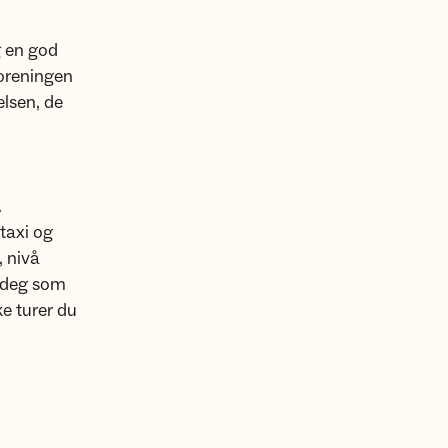
g en god
foreningen
elsen, de
.
taxi og
, nivå
u deg som
ke turer du