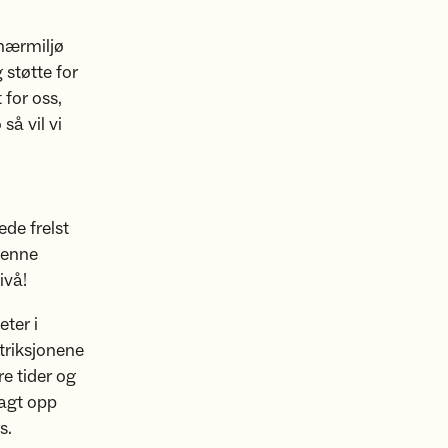
nærmiljø
 støtte for
 for oss,
å vil vi
ede frelst
denne
ivå!
ter i
striksjonene
e tider og
lagt opp
rs.