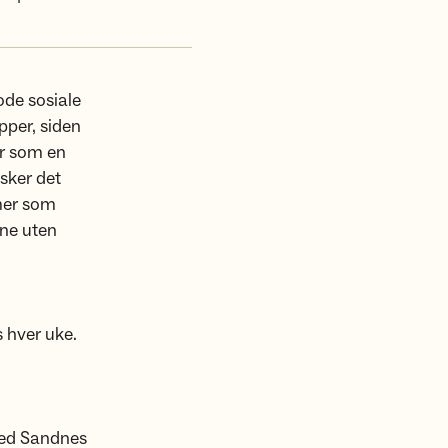
gode sosiale
pper, siden
ar som en
nsker det
mmer som
ene uten
 hver uke.
med Sandnes