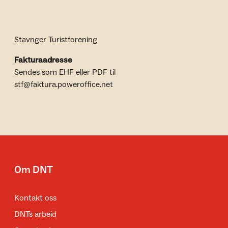
Stavnger Turistforening
Fakturaadresse
Sendes som EHF eller PDF til
stf@faktura.poweroffice.net
Om DNT
Kontakt oss
DNTs arbeid