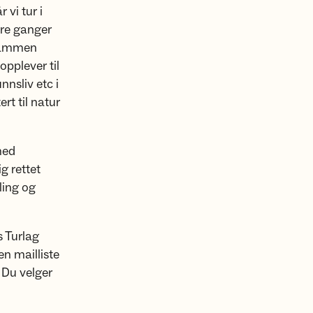
 vi tur i
dre ganger
r sammen
opplever til
nnsliv etc i
rt til natur
med
g rettet
ling og
s Turlag
n mailliste
 Du velger