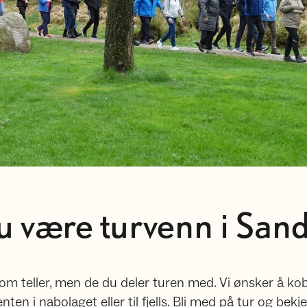
du være turvenn i San
om teller, men de du deler turen med. Vi ønsker å ko
 enten i nabolaget eller til fjells. Bli med på tur og