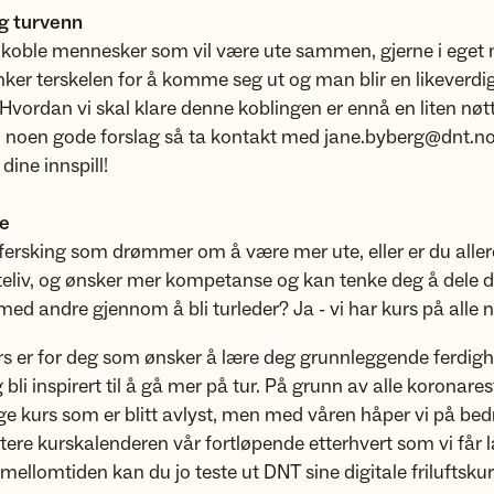
ig turvenn
 koble mennesker som vil være ute sammen, gjerne i eget 
senker terskelen for å komme seg ut og man blir en likeverdig
Hvordan vi skal klare denne koblingen er ennå en liten nøtt
noen gode forslag så ta kontakt med jane.byberg@dnt.no s
dine innspill!
le
 fersking som drømmer om å være mer ute, eller er du aller
teliv, og ønsker mer kompetanse og kan tenke deg å dele 
med andre gjennom å bli turleder? Ja - vi har kurs på alle n
s er for deg som ønsker å lære deg grunnleggende ferdighe
og bli inspirert til å gå mer på tur. På grunn av alle koronare
e kurs som er blitt avlyst, men med våren håper vi på bedr
atere kurskalenderen vår fortløpende etterhvert som vi får 
I mellomtiden kan du jo teste ut DNT sine digitale friluftsku