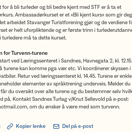
t for å bli turleder og bli bedre kjent med STF er å ta et
kurs. Ambassadørkurset er et «Bli kjent kurs» som gir de
 det arbeidet Stavanger Turistforening gjør og de verdiene 
rset er helt uforpliktende og er første trinn i turlederutdann
i turledere må ta dette kurset.
 for Turvenn-turene
 start ved Læringssenteret i Sandnes, Havnegata 2, kl. 12.15
å turene kan komme pga vær etc. Vi koordinerer skyssen i 
atbiler. Retur ved læringssenteret kl. 14.45. Turene er enkle
inneholder elementer av språktrening underveis. Melder d
 får du oversikt over alle turene og du bestemmer selv hvil
d på. Kontakt Sandnes Turlag v/Knut Sellevold på e-post:
tmail.com, om du ønsker å være med som turvenn.
:
Kopier lenke
Del på e-post