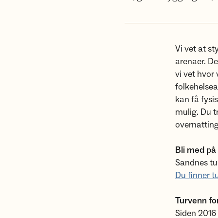
Vi vet at s
arenaer. De
vi vet hvor
folkehelsea
kan få fysi
mulig. Du 
overnatting
Bli med på
Sandnes tur
Du finner t
Turvenn for
Siden 2016