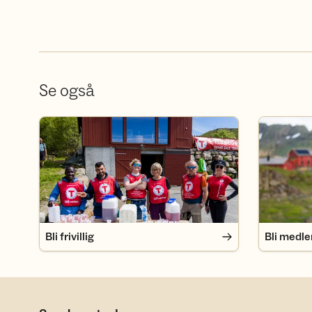
Se også
Bli frivillig
Bli medlem
Bli frivillig
Bli medl