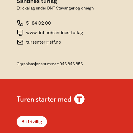
Sandnes turlag
Et lokallag under DNT Stavanger og omegn
51 84 02 00
www.dnt.no/sandnes-turlag
tursenter@stf.no
Organisasjonsnummer: 946 846 856
Bli frivillig