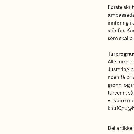
Første skrit
ambassadør
innføring i
står for. Ku
som skal bl
Turprogram
Alle turene
Justering p
noen få priv
grønn, og 
turvenn, så
vil være me
knu10gu@ho
Del artikkel