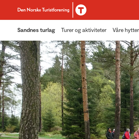
Til DNT.no forside
Sandnes turlag
Turer og aktiviteter
Våre hytter