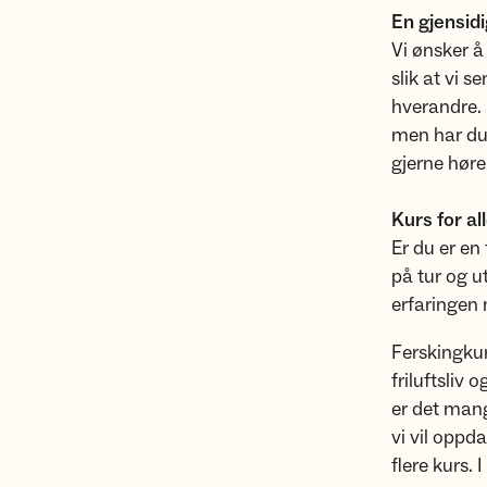
En gjensid
Vi ønsker å
slik at vi 
hverandre. 
men har du 
gjerne høre 
Kurs for al
Er du er en
på tur og u
erfaringen 
Ferskingkur
friluftsliv 
er det mang
vi vil oppd
flere kurs. 