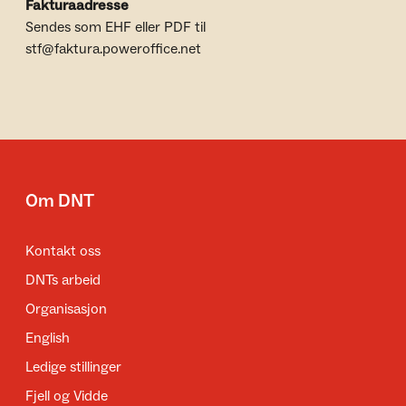
Fakturaadresse
Sendes som EHF eller PDF til
stf@faktura.poweroffice.net
Om DNT
Kontakt oss
DNTs arbeid
Organisasjon
English
Ledige stillinger
Fjell og Vidde