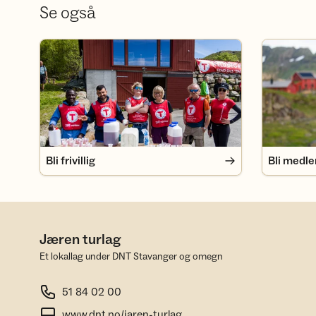
Se også
Bli frivillig
Bli medlem
Bli frivillig
Bli medl
Jæren turlag
Et lokallag under DNT Stavanger og omegn
51 84 02 00
www.dnt.no/jaren-turlag