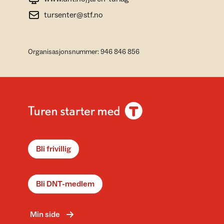
tursenter@stf.no
Organisasjonsnummer: 946 846 856
Bli frivillig
Bli DNT-medlem
Min side