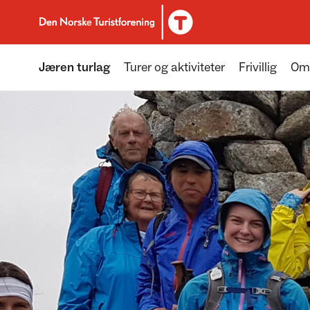
Til DNT.no forside
Jæren turlag
Turer og aktiviteter
Frivillig
Om