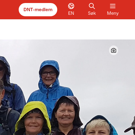
DNT-medlem
EN
Søk
Meny