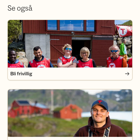
Se også
Bli frivillig
Bli frivillig
Bli medlem