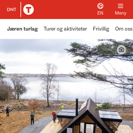
EN
Meny
Til DNT.no forside
Jæren turlag
Turer og aktiviteter
Frivillig
Om oss