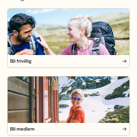
Bli frivillig
Bli frivillig
Bli medlem
Bli medlem