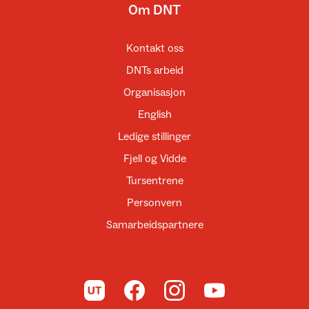
Om DNT
Kontakt oss
DNTs arbeid
Organisasjon
English
Ledige stillinger
Fjell og Vidde
Tursentrene
Personvern
Samarbeidspartnere
Til UT.no
Til DNT på Facebook
Til DNT på Instagram
Til DNT på YouTube