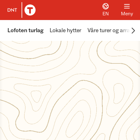
EN
Meny
Til DNT.no forside
Scr
Lofoten turlag
Lokale hytter
Våre turer og arrang