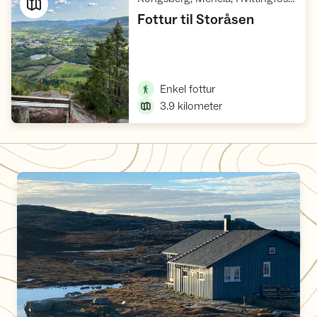
,
Fottur til Storåsen
Vis turforslag
,
Enkel fottur
3.9
kilometer
SjekkUT-konkurranse i Kongsberg