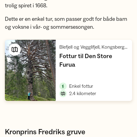
trolig spiret i 1668.
Dette er en enkel tur, som passer godt for både barn
og voksne i vår- og sommersesongen.
Blefjell og Vegglifjell, Kongsberg, Meheia, Hvittingfoss, Svene
Fottur til Den Store
,
Furua
Vis turforslag
,
Enkel fottur
2.4
kilometer
Kronprins Fredriks gruve