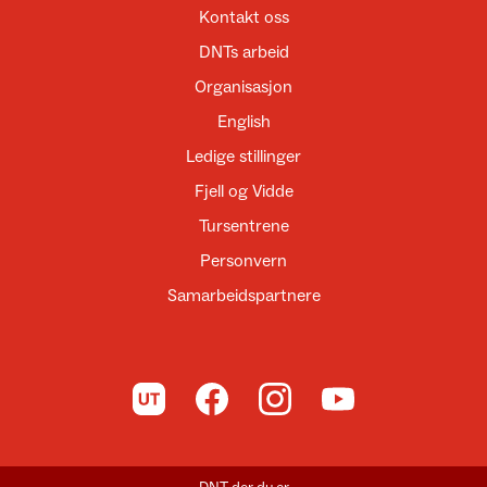
Kontakt oss
DNTs arbeid
Organisasjon
English
Ledige stillinger
Fjell og Vidde
Tursentrene
Personvern
Samarbeidspartnere
Til UT.no
Til DNT på Facebook
Til DNT på Instagram
Til DNT på YouTube