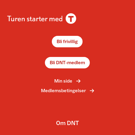
Bli frivillig
Bli DNT-medlem
Min side
Medlemsbetingelser
Om DNT