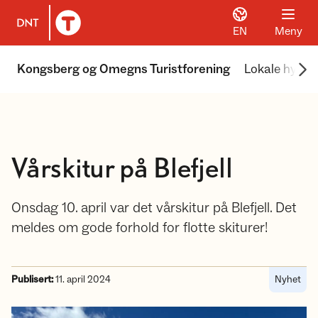
EN
Meny
Til DNT.no forside
Scr
Kongsberg og Omegns Turistforening
Lokale hytter
Vårskitur på Blefjell
Onsdag 10. april var det vårskitur på Blefjell. Det
meldes om gode forhold for flotte skiturer!
Publisert:
11. april 2024
Nyhet