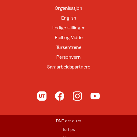
Organisasjon
English
Ledige stillinger
Fjell og Vidde
Tursentrene
Personvern
Samarbeidspartnere
Til UT.no
Til DNT på Facebook
Til DNT på Instagram
Til DNT på YouTube
DNT der du er
Turtips