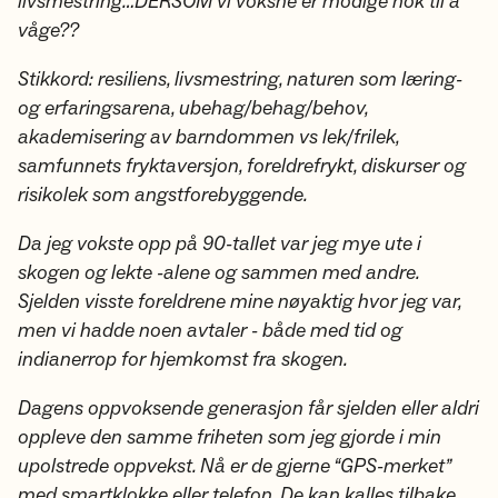
livsmestring…DERSOM vi voksne er modige nok til å
våge??
Stikkord: resiliens, livsmestring, naturen som læring-
og erfaringsarena, ubehag/behag/behov,
akademisering av barndommen vs lek/frilek,
samfunnets fryktaversjon, foreldrefrykt, diskurser og
risikolek som angstforebyggende.
Da jeg vokste opp på 90-tallet var jeg mye ute i
skogen og lekte -alene og sammen med andre.
Sjelden visste foreldrene mine nøyaktig hvor jeg var,
men vi hadde noen avtaler - både med tid og
indianerrop for hjemkomst fra skogen.
Dagens oppvoksende generasjon får sjelden eller aldri
oppleve den samme friheten som jeg gjorde i min
upolstrede oppvekst. Nå er de gjerne “GPS-merket”
med smartklokke eller telefon. De kan kalles tilbake