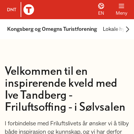
EN
Meny
Til DNT.no forside
Scr
Kongsberg og Omegns Turistforening
Lokale hytter
Velkommen til en
inspirerende kveld med
Ive Tandberg -
Friluftsoffing - i Sølvsalen
I forbindelse med Friluftslivets år ønsker vi å tilby
både inspirasjon og kunnskap, og vi har derfor