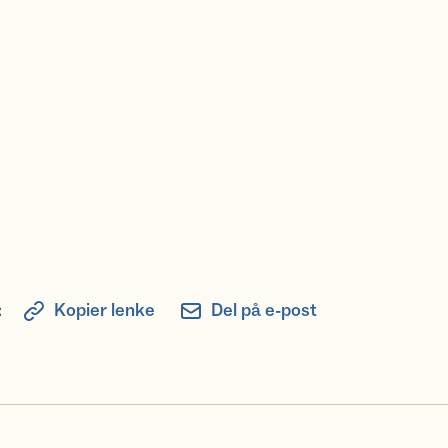
:
Kopier lenke
Del på e-post