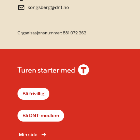
kongsberg@dnt.no
Organisasjonsnummer: 881 072 262
Bli frivillig
Bli DNT-medlem
Min side