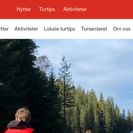
Hytter
Turtips
Aktiviteter
tter
Aktiviteter
Lokale turtips
Tursenteret
Om oss