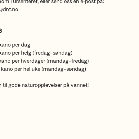
nom Tursenteret, eller send oss en e-post på:
@dnt.no
6
 kano per dag
 kano per helg (fredag–søndag)
 kano per hverdager (mandag–fredag)
r kano per hel uke (mandag–søndag)
til gode naturopplevelser på vannet!