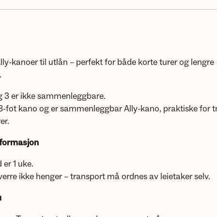
Ally-kanoer til utlån – perfekt for både korte turer og lengre
.
og 3 er ikke sammenleggbare.
8-fot kano og er sammenleggbar Ally-kano, praktiske for t
er.
nformasjon
 er 1 uke.
verre ikke henger – transport må ordnes av leietaker selv.
u