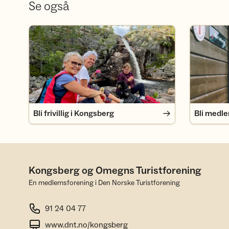
Se også
Bli frivillig i Kongsberg
Bli medlem
Bli frivillig i Kongsberg
Bli medl
Kongsberg og Omegns Turistforening
En medlemsforening i Den Norske Turistforening
91 24 04 77
www.dnt.no/kongsberg