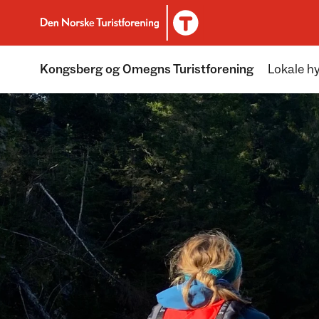
Til DNT.no forside
Kongsberg og Omegns Turistforening
Lokale hy