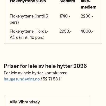
Flokehyttene 2026
Medlem
Ikke-
medlem
Flokehyttene (inntil 5
1740,-
2200,-
pers)
Flokehyttene, Horda-
2950,-
4000,-
Kåre (inntil 10 pers)
Priser for leie av hele hytter 2026
For leie av hele hytter, kontakt oss:
haugesund@dnt.no
/ 52 71 53 11
Villa Vibrandsøy