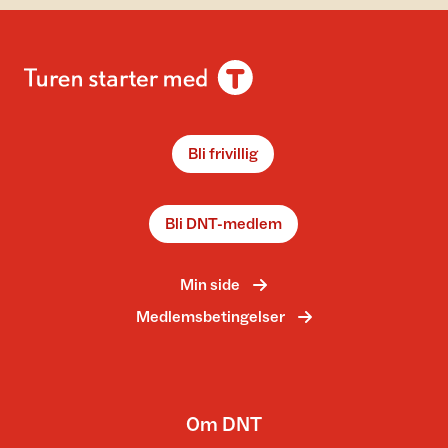
Bli frivillig
Bli DNT-medlem
Min side
Medlemsbetingelser
Om DNT