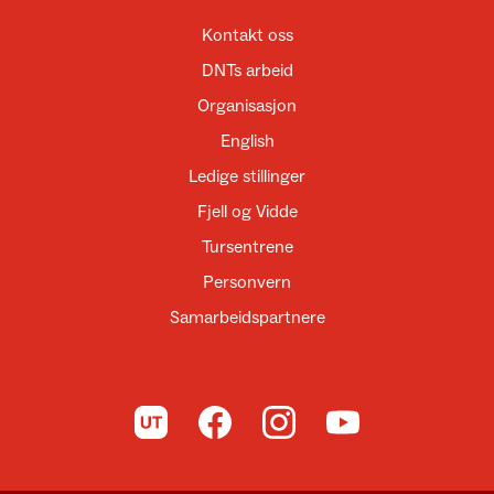
Kontakt oss
DNTs arbeid
Organisasjon
English
Ledige stillinger
Fjell og Vidde
Tursentrene
Personvern
Samarbeidspartnere
Til UT.no
Til DNT på Facebook
Til DNT på Instagram
Til DNT på YouTube