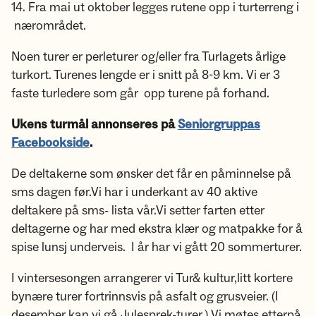
14. Fra mai ut oktober legges rutene opp i turterreng i
nærområdet.
Noen turer er perleturer og/eller fra Turlagets årlige
turkort. Turenes lengde er i snitt på 8-9 km. Vi er 3
faste turledere som går opp turene på forhand.
Ukens turmål annonseres på
Seniorgruppas
Facebookside
.
De deltakerne som ønsker det får en påminnelse på
sms dagen før.Vi har i underkant av 40 aktive
deltakere på sms- lista vår.Vi setter farten etter
deltagerne og har med ekstra klær og matpakke for å
spise lunsj underveis. I år har vi gått 20 sommerturer.
I vintersesongen arrangerer vi Tur& kultur,litt kortere
bynære turer fortrinnsvis på asfalt og grusveier. (I
desember kan vi gå Julesprek-turer.) Vi møtes etterpå