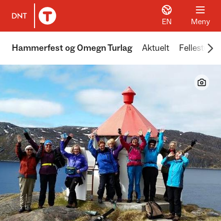
EN
Meny
Til DNT.no forside
Scr
Hammerfest og Omegn Turlag
Aktuelt
Fellesturer