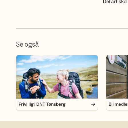
Del artikkel
Se også
Frivillig i DNT Tønsberg
Bli medlem
Frivillig i DNT Tønsberg
Bli medl