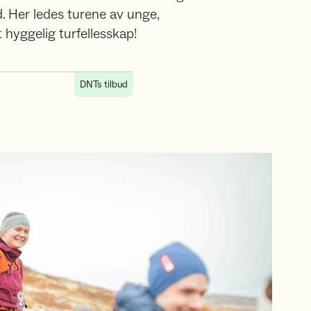
. Her ledes turene av unge,
t hyggelig turfellesskap!
DNTs tilbud