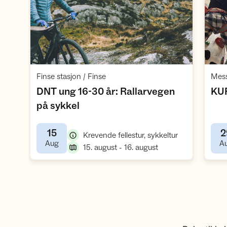
Åpne aktivitet
,
Finse stasjon / Finse
Mess
DNT ung 16-30 år: Rallarvegen
KUR
,
på sykkel
15
2
,
Krevende fellestur, sykkeltur
,
Aug
A
,
15. august - 16. august