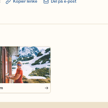
:
Kopier lenke
Del på e-post
em