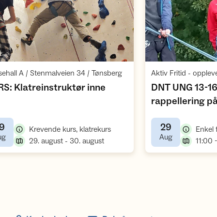
Åpne aktivitet
,
ehall A / Stenmalveien 34 / Tønsberg
,
S: Klatreinstruktør inne
DNT UNG 13-16 
rappellering på 
9
29
,
Krevende kurs, klatrekurs
Enkel f
,
,
ug
Aug
,
29. august - 30. august
11:00 