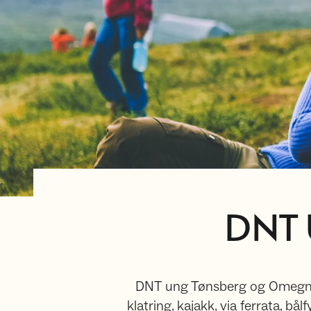
DNT 
DNT ung Tønsberg og Omegn er
klatring, kajakk, via ferrata, 