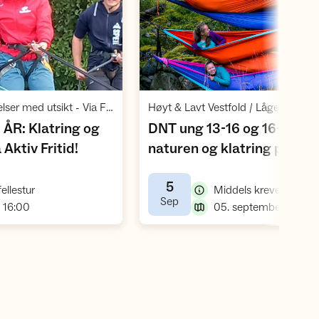
Åpne aktivitet
Åpne aktivite
,
Aktiv Fritid - opplevelser med utsikt - Via Ferrata Tjøme / Sjøbusand 62 / Tjøme
ÅR: Klatring og
DNT ung 13-16 og 16-25 år: 
,
Aktiv Fritid!
naturen og klatring på Høy
,
lavt
5
,
ellestur
Middels krevende fell
,
Sep
,
- 16:00