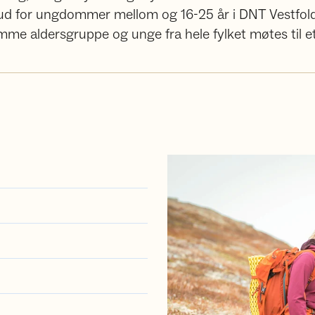
lbud for ungdommer mellom og 16-25 år i DNT Vestfold
samme aldersgruppe og unge fra hele fylket møtes til e