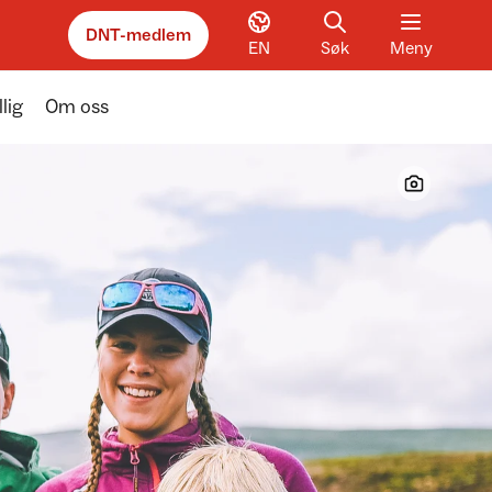
DNT-medlem
EN
Søk
Meny
llig
Om oss