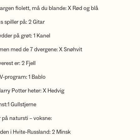
 fargen fiolett, må du blande: X Rød og blå
 spiller på: 2 Gitar
ydder på grøt: 1 Kanel
men med de 7 dvergene: X Snøhvit
rest er: 2 Fjell
TV-program: 1 Bablo
 Harry Potter heter: X Hedvig
st:1 Gullstjerne
r på natursti – voksne:
den i Hvite-Russland: 2 Minsk