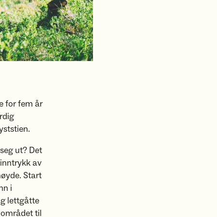
e for fem år
rdig
yststien.
 seg ut? Det
 inntrykk av
øyde. Start
nn i
g lettgåtte
 området til