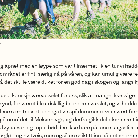
e
g åpnet med en løype som var tilnærmet lik en tur vi hadd
området er fint, særlig nå på våren, og kan umulig være fe
Så det skulle være duket for en god dag i skogen og langs k
dela kanskje værvarselet for oss, slik at mange ikke våget
l synd, for været ble adskillig bedre enn varslet, og vi hadde
elene som trosset de negative spådommene, var svært forn
på området til Melsom vgs, og derfra gikk deltakerne rett i
k løypa var lagt opp, bød den ikke bare på lune skogsstier o
sjøgløtt og hvitveis, men også en sniktitt inn på det enorme