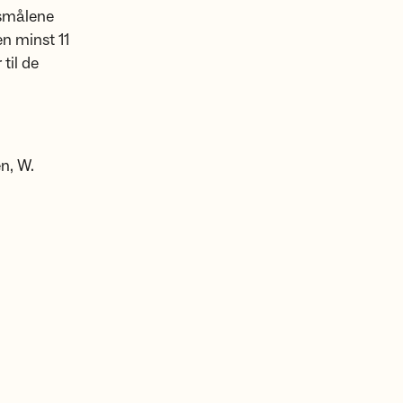
rsmålene
n minst 11
til de
n, W.