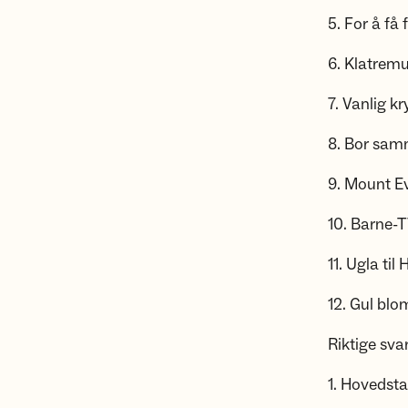
5. For å få
6. Klatremus
7. Vanlig kr
8. Bor sam
9. Mount Eve
10. Barne-
11. Ugla til
12. Gul blom
Riktige sva
1. Hovedsta