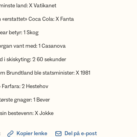
minste land: X Vatikanet
 «erstattet» Coca Cola: X Fanta
ear betyr: 1 Skog
korgan vant med: 1 Casanova
id i skiskyting: 2 60 sekunder
em Brundtland ble statsminister: X 1981
o Farfara: 2 Hestehov
tørste gnager: 1 Bever
sin bestevenn: X Jokke
:
Kopier lenke
Del på e-post