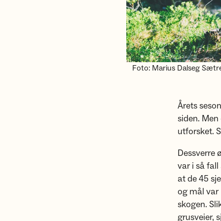
Foto: Marius Dalseg Sætr
Årets seson
siden. Men 
utforsket. 
Dessverre ø
var i så fal
at de 45 sj
og mål var 
skogen. Sli
grusveier, 