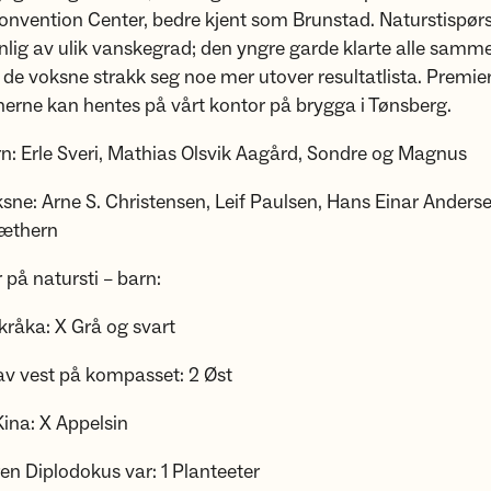
Convention Center, bedre kjent som Brunstad. Naturstispø
lig av ulik vanskegrad; den yngre garde klarte alle samme
 de voksne strakk seg noe mer utover resultatlista. Premier 
nerne kan hentes på vårt kontor på brygga i Tønsberg.
n: Erle Sveri, Mathias Olsvik Aagård, Sondre og Magnus
sne: Arne S. Christensen, Leif Paulsen, Hans Einar Anderse
Sæthern
r på natursti – barn:
 kråka: X Grå og svart
av vest på kompasset: 2 Øst
Kina: X Appelsin
en Diplodokus var: 1 Planteeter