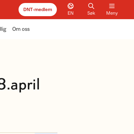
DNT-medlem
EN
Søk
Meny
llig
Om oss
.april