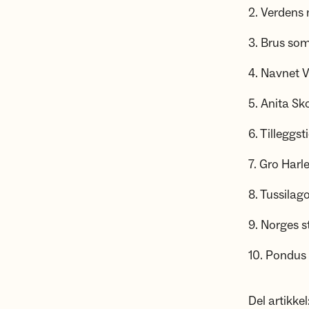
2. Verdens 
3. Brus som
4. Navnet V
5. Anita S
6. Tilleggst
7. Gro Harl
8. Tussilag
9. Norges s
10. Pondus 
Del artikkel