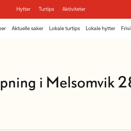
Hytter
Turtips
Aktiviteter
per
Aktuelle saker
Lokale turtips
Lokale hytter
Frivi
pning i Melsomvik 28