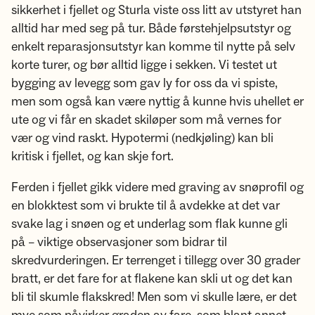
sikkerhet i fjellet og Sturla viste oss litt av utstyret han
alltid har med seg på tur. Både førstehjelpsutstyr og
enkelt reparasjonsutstyr kan komme til nytte på selv
korte turer, og bør alltid ligge i sekken. Vi testet ut
bygging av levegg som gav ly for oss da vi spiste,
men som også kan være nyttig å kunne hvis uhellet er
ute og vi får en skadet skiløper som må vernes for
vær og vind raskt. Hypotermi (nedkjøling) kan bli
kritisk i fjellet, og kan skje fort.
Ferden i fjellet gikk videre med graving av snøprofil og
en blokktest som vi brukte til å avdekke at det var
svake lag i snøen og et underlag som flak kunne gli
på – viktige observasjoner som bidrar til
skredvurderingen. Er terrenget i tillegg over 30 grader
bratt, er det fare for at flakene kan skli ut og det kan
bli til skumle flakskred! Men som vi skulle lære, er det