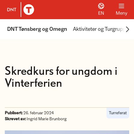
EN
Meny
Til DNT.no forside
Scr
DNT Tønsberg og Omegn
Aktiviteter og Turgrupper
Skredkurs for ungdom i
Vinterferien
Publisert:
26. februar 2024
Turreferat
Skrevet av:
Ingrid Marie Brunborg