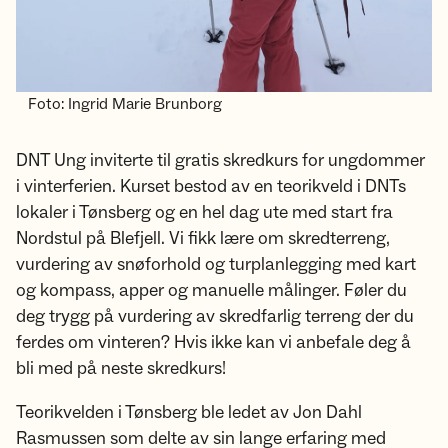
Foto: Ingrid Marie Brunborg
DNT Ung inviterte til gratis skredkurs for ungdommer
i vinterferien. Kurset bestod av en teorikveld i DNTs
lokaler i Tønsberg og en hel dag ute med start fra
Nordstul på Blefjell. Vi fikk lære om skredterreng,
vurdering av snøforhold og turplanlegging med kart
og kompass, apper og manuelle målinger. Føler du
deg trygg på vurdering av skredfarlig terreng der du
ferdes om vinteren? Hvis ikke kan vi anbefale deg å
bli med på neste skredkurs!
Teorikvelden i Tønsberg ble ledet av Jon Dahl
Rasmussen som delte av sin lange erfaring med