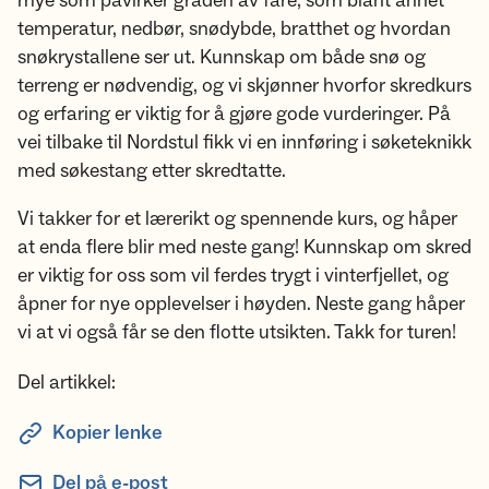
mye som påvirker graden av fare, som blant annet
temperatur, nedbør, snødybde, bratthet og hvordan
snøkrystallene ser ut. Kunnskap om både snø og
terreng er nødvendig, og vi skjønner hvorfor skredkurs
og erfaring er viktig for å gjøre gode vurderinger. På
vei tilbake til Nordstul fikk vi en innføring i søketeknikk
med søkestang etter skredtatte.
Vi takker for et lærerikt og spennende kurs, og håper
at enda flere blir med neste gang! Kunnskap om skred
er viktig for oss som vil ferdes trygt i vinterfjellet, og
åpner for nye opplevelser i høyden. Neste gang håper
vi at vi også får se den flotte utsikten. Takk for turen!
Del artikkel:
Kopier lenke
Del på e-post