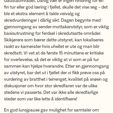
Gaustaområdet. Dårlig vær er ingen hindring for en
fin tur eller god læring i fjellet, skulle det vise seg – det
ble et ekstra element å takle veivalg og
skredvurderinger i dårlig sikt. Dagen begynte med
gjennomgang av sender-mottakerutstyr, som er viktig
basisutrustning for ferdsel i skredutsatte områder.
Skikjørere som bærer dette utstyret, kan lokaliseres
raskt av kamerater hvis uhellet er ute og man blir
skredtatt. Vi vet at de første 15 minuttene er kritiske
for overlevelse, så det er viktig at vi som er på tur
sammen kan hjelpe hverandre. Etter en gjennomgang
av utstyret, bar det ut i fjellet der vi fikk prøve oss på
vurdering av bratthet i terrenget, kvalitet på snøen og
diskusjoner om hvor stor skredfaren var de ulike
stedene vi passerte. Det var ikke alle skredfarlige
steder som var like lette å identifisere!
En god lunsjpause gav mulighet for samtaler om