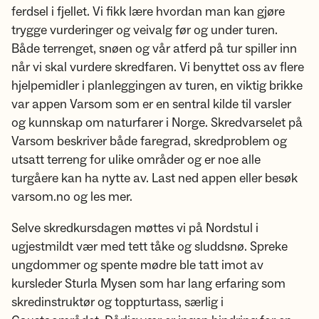
ferdsel i fjellet. Vi fikk lære hvordan man kan gjøre
trygge vurderinger og veivalg før og under turen.
Både terrenget, snøen og vår atferd på tur spiller inn
når vi skal vurdere skredfaren. Vi benyttet oss av flere
hjelpemidler i planleggingen av turen, en viktig brikke
var appen Varsom som er en sentral kilde til varsler
og kunnskap om naturfarer i Norge. Skredvarselet på
Varsom beskriver både faregrad, skredproblem og
utsatt terreng for ulike områder og er noe alle
turgåere kan ha nytte av. Last ned appen eller besøk
varsom.no og les mer.
Selve skredkursdagen møttes vi på Nordstul i
ugjestmildt vær med tett tåke og sluddsnø. Spreke
ungdommer og spente mødre ble tatt imot av
kursleder Sturla Mysen som har lang erfaring som
skredinstruktør og toppturtass, særlig i