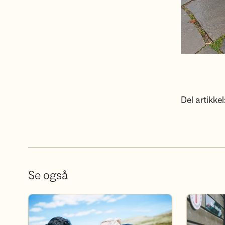
Del artikkel
Se også
Frivillig i DNT Tønsberg
Bli medlem