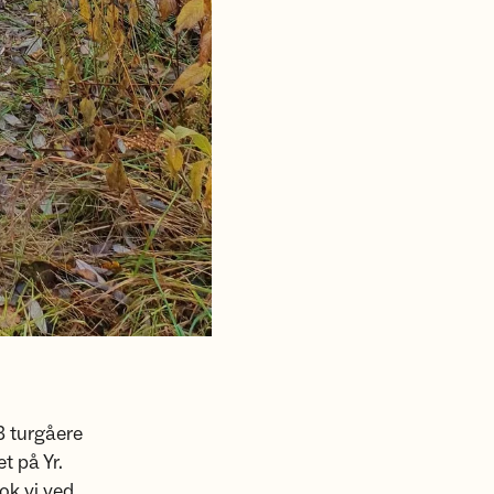
3 turgåere
t på Yr.
ok vi ved