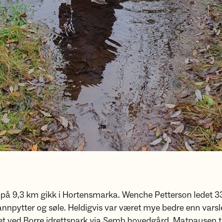
 på 9,3 km gikk i Hortensmarka. Wenche Petterson ledet 3
npytter og søle. Heldigvis var været mye bedre enn varsle
et ved Borre idrettspark via Semb hovedgård. Matpausen t