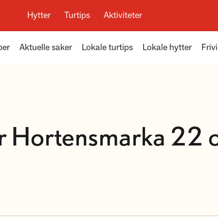
Hytter
Turtips
Aktiviteter
per
Aktuelle saker
Lokale turtips
Lokale hytter
Frivi
r Hortensmarka 22 