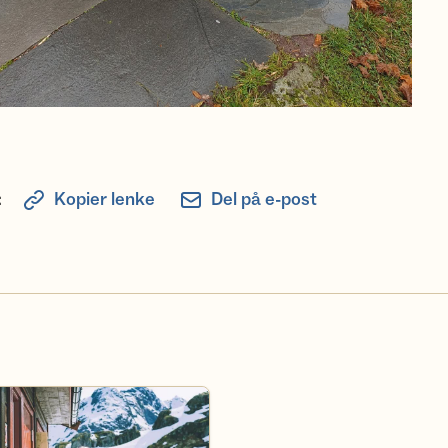
:
Kopier lenke
Del på e-post