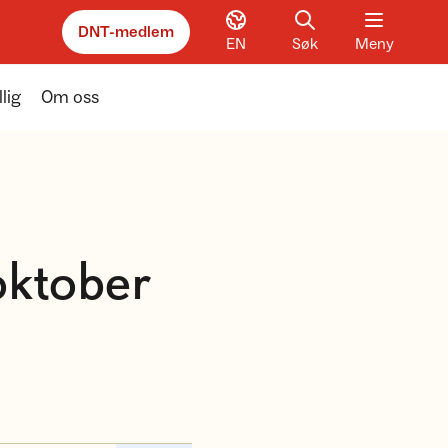
DNT-medlem
EN
Søk
Meny
llig
Om oss
oktober