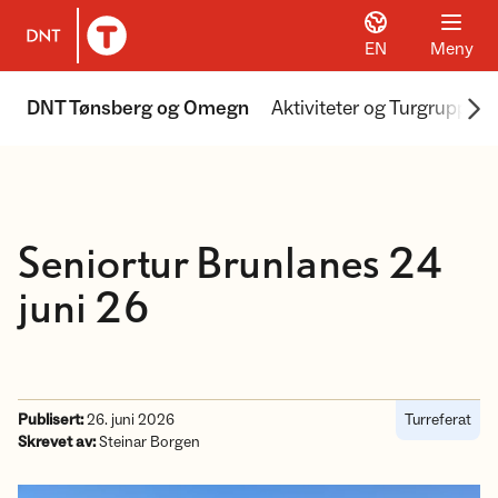
EN
Meny
Til DNT.no forside
Scr
DNT Tønsberg og Omegn
Aktiviteter og Turgrupper
Seniortur Brunlanes 24
juni 26
Publisert:
26. juni 2026
Turreferat
Skrevet av:
Steinar Borgen