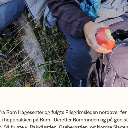
fra Rom Hagesenter og fulgte Pilegrimsleden nordover før 
 i hoppbakken på Rom . Deretter Romrunden og på god sti
. Så fulgte vi Rakkåsstien, Osebergstien, og Nordre Slagen