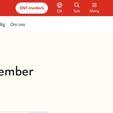
DNT-medlem
EN
Søk
Meny
llig
Om oss
tember