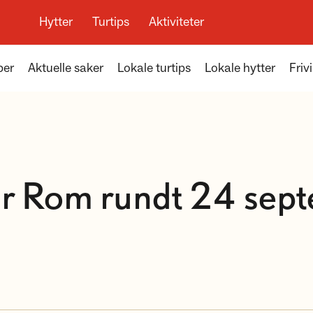
Hytter
Turtips
Aktiviteter
per
Aktuelle saker
Lokale turtips
Lokale hytter
Frivi
ur Rom rundt 24 sep