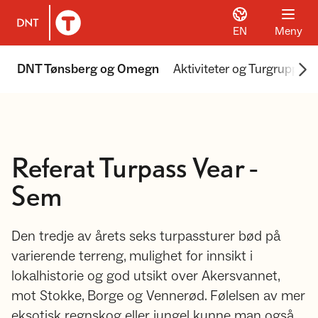
EN
Meny
Til DNT.no forside
Scr
DNT Tønsberg og Omegn
Aktiviteter og Turgrupper
Referat Turpass Vear -
Sem
Den tredje av årets seks turpassturer bød på
varierende terreng, mulighet for innsikt i
lokalhistorie og god utsikt over Akersvannet,
mot Stokke, Borge og Vennerød. Følelsen av mer
eksotisk regnskog eller jungel kunne man også