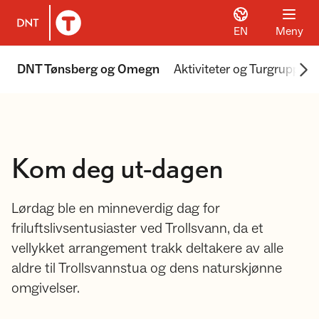
EN
Meny
Til DNT.no forside
Scr
DNT Tønsberg og Omegn
Aktiviteter og Turgrupper
Kom deg ut-dagen
Lørdag ble en minneverdig dag for
friluftslivsentusiaster ved Trollsvann, da et
vellykket arrangement trakk deltakere av alle
aldre til Trollsvannstua og dens naturskjønne
omgivelser.