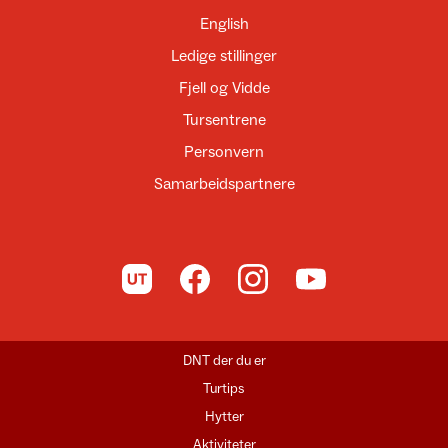
English
Ledige stillinger
Fjell og Vidde
Tursentrene
Personvern
Samarbeidspartnere
Til UT.no
Til DNT på Facebook
Til DNT på Instagram
Til DNT på YouTube
DNT der du er
Turtips
Hytter
Aktiviteter