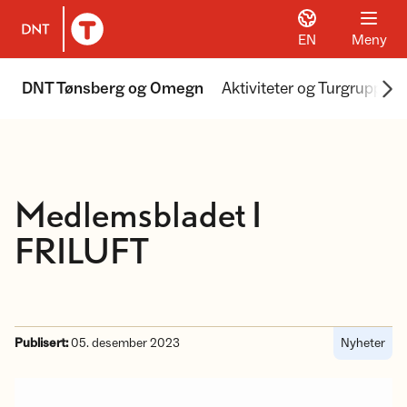
EN
Meny
Til DNT.no forside
Scr
DNT Tønsberg og Omegn
Aktiviteter og Turgrupper
Medlemsbladet I
FRILUFT
Publisert:
05. desember 2023
Nyheter