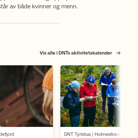
estår av både kvinner og menn.
Vis alle i DNTs aktivitetskalender
Åpne aktivitet
Åpne aktivite
,
,
defjord
DNT Tyristua / Holmestrand