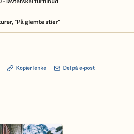
0 - lavterskel turtilbud
rer, "På glemte stier"
:
Kopier lenke
Del på e-post