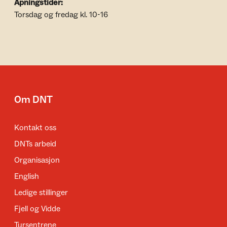
Åpningstider:
Torsdag og fredag kl. 10-16
Om DNT
Kontakt oss
DNTs arbeid
Organisasjon
English
Ledige stillinger
Fjell og Vidde
Tursentrene