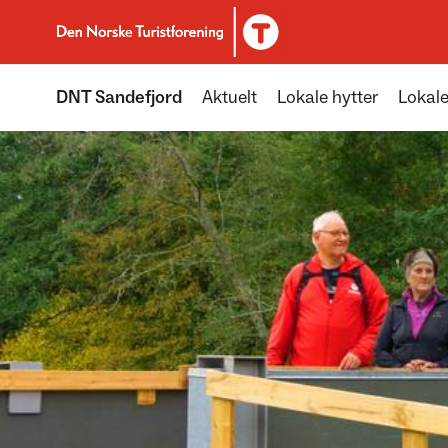
Til DNT.no forside
DNT Sandefjord
Aktuelt
Lokale hytter
Lokale