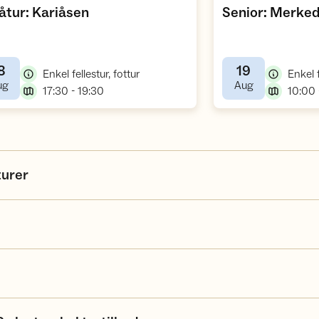
,
tur: Kariåsen
Senior: Merk
8
19
,
Enkel fellestur, fottur
Enkel f
,
,
ug
Aug
,
17:30 - 19:30
10:00 
urer