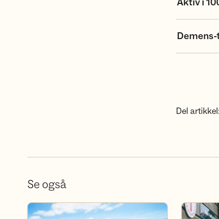
Aktiv i 10
Demens-tu
Del artikkel
Se også
Bli frivillig