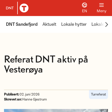
EN
Meny
Til DNT.no forside
Scr
DNT Sandefjord
Aktuelt
Lokale hytter
Lokale ture
Referat DNT aktiv på
Vesterøya
Publisert:
02. juni 2026
Turreferat
Skrevet av:
Hanne Gjestrum