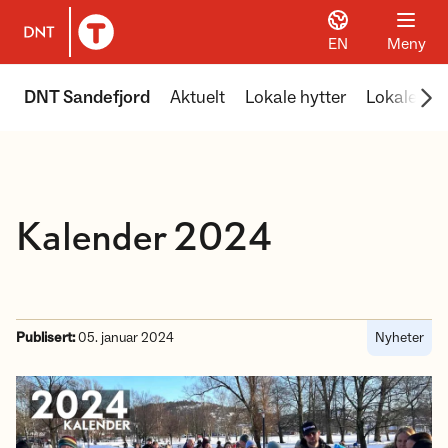
EN
Meny
Til DNT.no forside
Scr
DNT Sandefjord
Aktuelt
Lokale hytter
Lokale ture
Kalender 2024
Publisert:
05. januar 2024
Nyheter