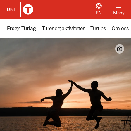
EN
Meny
Til DNT.no forside
Frogn Turlag
Turer og aktiviteter
Turtips
Om oss