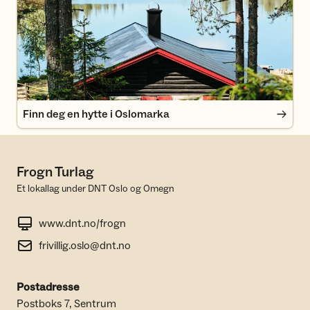
Finn deg en hytte i Oslomarka
Finn deg en hytte i Oslomarka
Frogn Turlag
Et lokallag under DNT Oslo og Omegn
www.dnt.no/frogn
frivillig.oslo@dnt.no
Postadresse
Postboks 7, Sentrum