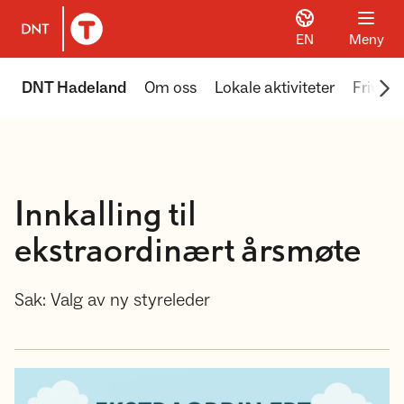
EN
Meny
Til DNT.no forside
Scr
DNT Hadeland
Om oss
Lokale aktiviteter
Frivillig
Innkalling til
ekstraordinært årsmøte
Sak: Valg av ny styreleder