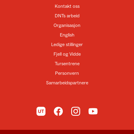
Kontakt oss
DNTs arbeid
Organisasjon
English
Ledige stillinger
Fjell og Vidde
Tursentrene
Personvern
Samarbeidspartnere
Til UT.no
Til DNT på Facebook
Til DNT på Instagram
Til DNT på YouTube