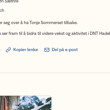
Alm Sæthre
sch
er seg over å ha Tonje Sommerset tilbake.
ser fram til å bidra til videre vekst og aktivitet i DNT Hade
:
Kopier lenke
Del på e-post