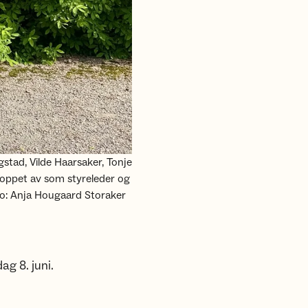
gstad, Vilde Haarsaker, Tonje
roppet av som styreleder og
o: Anja Hougaard Storaker
ag 8. juni.