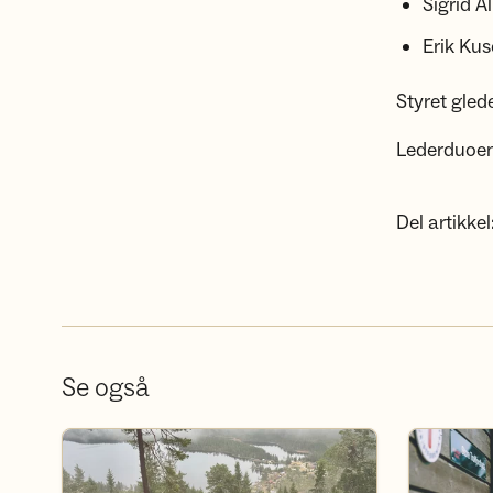
Sigrid 
Erik Ku
Styret gled
Lederduoen 
Del artikkel
Se også
Bli frivillig i DNT Hadeland
Bli medlem