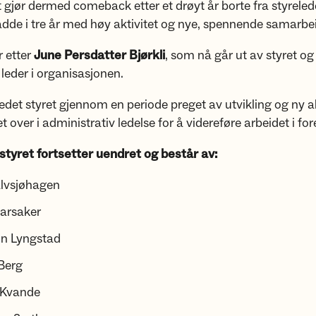
jør dermed comeback etter et drøyt år borte fra styrelede
dde i tre år med høy aktivitet og nye, spennende samarbe
 etter
June Persdatter Bjørkli
, som nå går ut av styret og 
leder i organisasjonen.
 ledet styret gjennom en periode preget av utvikling og ny ak
t over i administrativ ledelse for å videreføre arbeidet i fo
styret fortsetter uendret og består av:
lvsjøhagen
aarsaker
tin Lyngstad
Berg
 Kvande