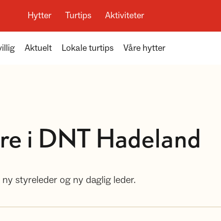
Hytter
Turtips
Aktiviteter
illig
Aktuelt
Lokale turtips
Våre hytter
re i DNT Hadeland
ny styreleder og ny daglig leder.