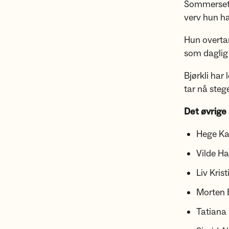
Sommerset g
verv hun ha
Hun overtar
som daglig 
Bjørkli har
tar nå stege
Det øvrige 
Hege Ka
Vilde H
Liv Kris
Morten 
Tatiana