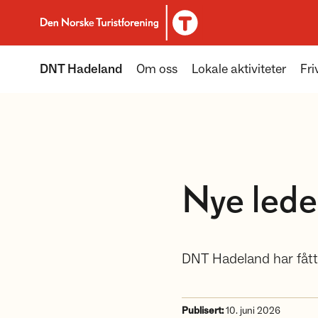
Til DNT.no forside
DNT Hadeland
Om oss
Lokale aktiviteter
Friv
Nye lede
DNT Hadeland har fått 
Publisert:
10. juni 2026