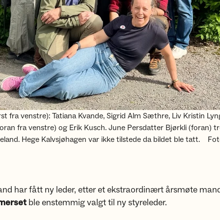
t fra venstre): Tatiana Kvande, Sigrid Alm Sæthre, Liv Kristin Lyn
an fra venstre) og Erik Kusch. June Persdatter Bjørkli (foran) t
eland. Hege Kalvsjøhagen var ikke tilstede da bildet ble tatt.
Fot
d har fått ny leder, etter et ekstraordinært årsmøte mand
merset
ble enstemmig valgt til ny styreleder.