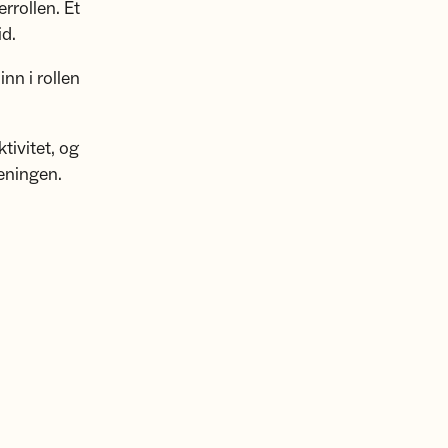
rrollen. Et
id.
inn i rollen
tivitet, og
reningen.