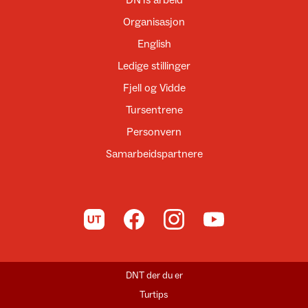
DNTs arbeid
Organisasjon
English
Ledige stillinger
Fjell og Vidde
Tursentrene
Personvern
Samarbeidspartnere
Til UT.no
Til DNT på Facebook
Til DNT på Instagram
Til DNT på YouTube
DNT der du er
Turtips