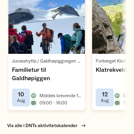
Åpne aktivitet
Å
,
Juvasshytta / Galdhøpiggvegen 1492 / Bøverdalen
Forberget Klatrefel
Familietur til
Klatrekveld i 
,
Galdhøpiggen
10
12
Middels krevende fellestur, fottur, bretur, topptur
Enke
,
,
Aug
Aug
,
09:00 - 16:00
17:30
Vis alle i DNTs aktivitetskalender