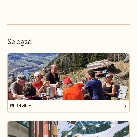
Se også
Bli frivillig
Bli frivillig
Bli medlem