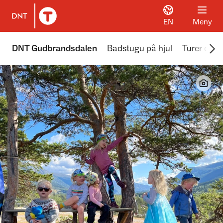
EN
Meny
Til DNT.no forside
Scr
DNT Gudbrandsdalen
Badstugu på hjul
Turer og ak