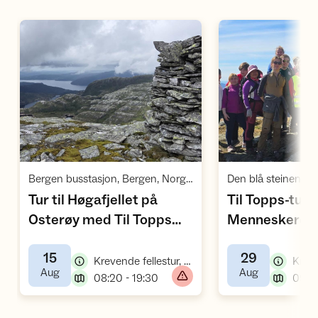
Åpne aktivitet
Å
,
Bergen busstasjon, Bergen, Norge - Perrong P
Tur til Høgafjellet på
Til Topps-tur t
Osterøy med Til Topps
Menneskerett
,
Bergen
sammen med
15
29
Nærtur og
,
Krevende fellestur, fottur
,
,
Aug
Aug
,
Raftostiftelse
08:20 - 19:30
09:15