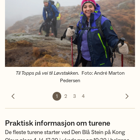
Til Topps på vei til Løvstakken.
Foto
:
André Marton
Pedersen
1
2
3
4
Forrige bilde
Neste 
Praktisk informasjon om turene
De fleste turene starter ved Den Blå Stein på Kong