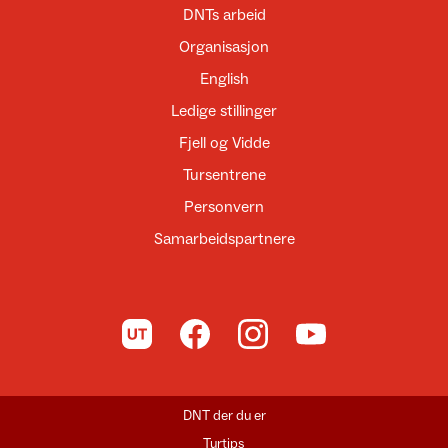
DNTs arbeid
Organisasjon
English
Ledige stillinger
Fjell og Vidde
Tursentrene
Personvern
Samarbeidspartnere
Til UT.no
Til DNT på Facebook
Til DNT på Instagram
Til DNT på YouTube
DNT der du er
Turtips