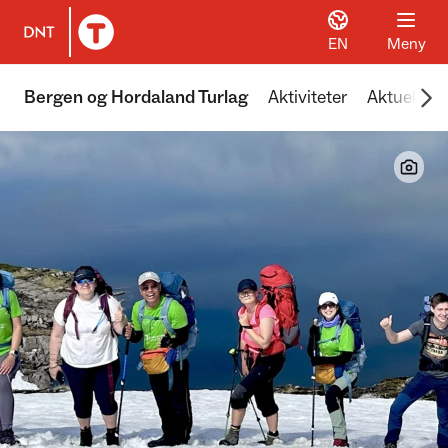
EN
Meny
Til DNT.no forside
Scr
Bergen og Hordaland Turlag
Aktiviteter
Aktuelt