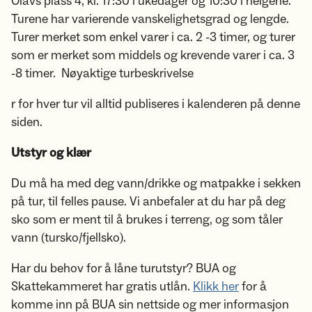
Olavs plass 4, kl. 17:30 i ukedager og 10:30 i helgene.
Turene har varierende vanskelighetsgrad og lengde.
Turer merket som enkel varer i ca. 2 -3 timer, og turer
som er merket som middels og krevende varer i ca. 3
-8 timer. Nøyaktige turbeskrivelse
r for hver tur vil alltid publiseres i kalenderen på denne
siden.
Utstyr og klær
Du må ha med deg vann/drikke og matpakke i sekken
på tur, til felles pause. Vi anbefaler at du har på deg
sko som er ment til å brukes i terreng, og som tåler
vann (tursko/fjellsko).
Har du behov for å låne turutstyr? BUA og
Skattekammeret har gratis utlån.
Klikk her
for å
komme inn på BUA sin nettside og mer informasjon