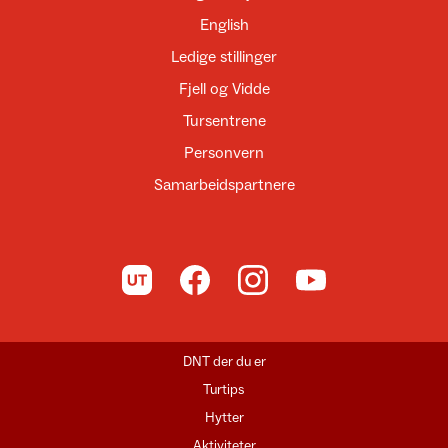
English
Ledige stillinger
Fjell og Vidde
Tursentrene
Personvern
Samarbeidspartnere
Til UT.no
Til DNT på Facebook
Til DNT på Instagram
Til DNT på YouTube
DNT der du er
Turtips
Hytter
Aktiviteter