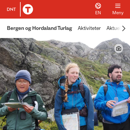
EN
Meny
Til DNT.no forside
Scr
Bergen og Hordaland Turlag
Aktiviteter
Aktuelt