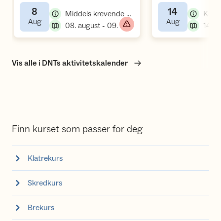
8
14
,
Middels krevende kurs, klatrekurs
,
,
Aug
Aug
,
08. august - 09. august
Vis alle i DNTs aktivitetskalender
Finn kurset som passer for deg
Klatrekurs
Skredkurs
Brekurs