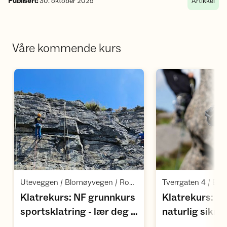
Publisert:
30. oktober 2025
Artikkel
Våre kommende kurs
Åpne aktivitet
Å
,
Uteveggen / Blomøyvegen / Rong
Tverrgaten 4 / Ber
Klatrekurs: NF grunnkurs
Klatrekurs: N
sportsklatring - lær deg å
naturlig sikret
,
klatre ute