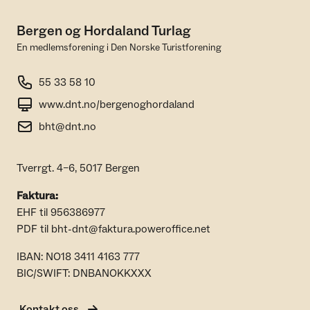
Bergen og Hordaland Turlag
En medlemsforening i Den Norske Turistforening
55 33 58 10
www.dnt.no/bergenoghordaland
bht@dnt.no
Tverrgt. 4–6, 5017 Bergen
Faktura:
EHF til 956386977
PDF til bht-dnt@faktura.poweroffice.net
IBAN: NO18 3411 4163 777
BIC/SWIFT: DNBANOKKXXX
Kontakt oss