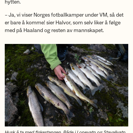
hytten.
– Ja, vi viser Norges fotballkamper under VM, så det
er bare å komme! sier Halvor, som selv liker å følge
med på Haaland og resten av mannskapet.
Husk å ta med fiskestangen. Både i Lonevatn og Stavalivatn