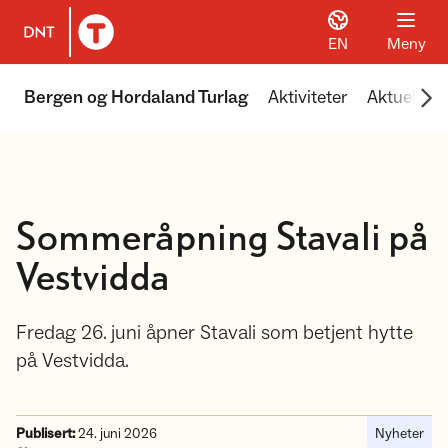
EN
Meny
Til DNT.no forside
Scr
Bergen og Hordaland Turlag
Aktiviteter
Aktuelt
Sommeråpning Stavali på
Vestvidda
Fredag 26. juni åpner Stavali som betjent hytte
på Vestvidda.
Publisert:
24. juni 2026
Nyheter