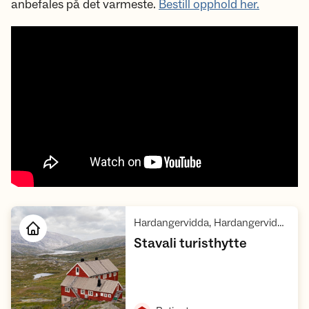
anbefales på det varmeste.
Bestill opphold her.
Hardangervidda, Hardangervidda villreinområde 1
,
Stavali turisthytte
Åpne hytte