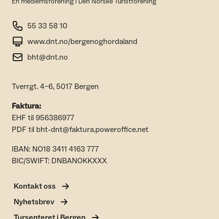
En medlemsforening i Den Norske Turistforening
55 33 58 10
www.dnt.no/bergenoghordaland
bht@dnt.no
Tverrgt. 4–6, 5017 Bergen
Faktura:
EHF til 956386977
PDF til bht-dnt@faktura.poweroffice.net
IBAN: NO18 3411 4163 777
BIC/SWIFT: DNBANOKKXXX
Kontakt oss
Nyhetsbrev
Tursenteret i Bergen