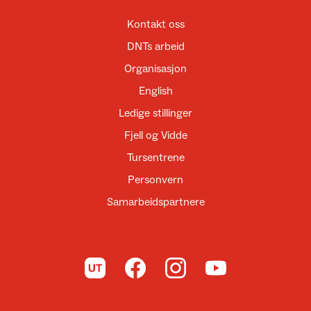
Kontakt oss
DNTs arbeid
Organisasjon
English
Ledige stillinger
Fjell og Vidde
Tursentrene
Personvern
Samarbeidspartnere
Til UT.no
Til DNT på Facebook
Til DNT på Instagram
Til DNT på YouTube