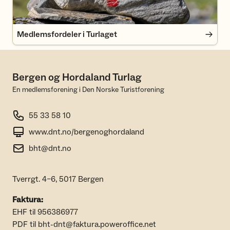
Medlemsfordeler i Turlaget
Bergen og Hordaland Turlag
En medlemsforening i Den Norske Turistforening
55 33 58 10
www.dnt.no/bergenoghordaland
bht@dnt.no
Tverrgt. 4–6, 5017 Bergen
Faktura:
EHF til 956386977
PDF til bht-dnt@faktura.poweroffice.net