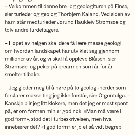
– Velkommen til denne bre- og geologituren på Finse,
sier turleder og geolog Thorbjørn Kaland. Ved siden av
ham står medturleder Jørund Raukleiv Strømsøe og
tolv andre turdeltagere.
– I løpet av helgen skal dere få lære masse geologi,
om hvordan landskapet har utviklet seg gjennom
millioner av år, og vi skal få oppleve Blåisen, sier
Strømsøe, og peker på brearmen som år for år
smelter tilbake.
– Jeg gleder meg til å høre på to geologi-nerder som
forklarer masse ting jeg ikke forstår, sier Otgontulga. –
Kanskje blir jeg litt klokere, men det jeg er mest spent
på, er om formen min er god nok. «Man må være i
god form», stod det i turbeskrivelsen, men hva
innebærer dét? «I god form» er jo et så vidt begrep.