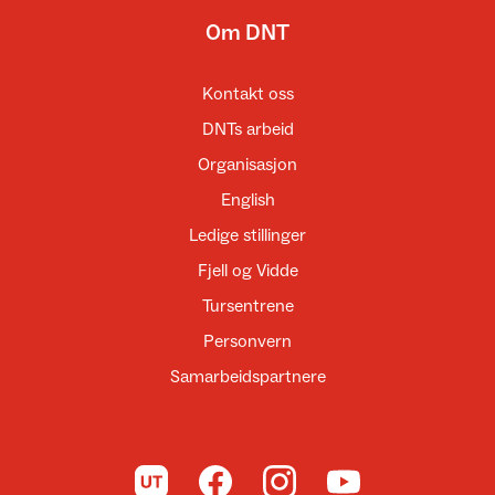
Om DNT
Kontakt oss
DNTs arbeid
Organisasjon
English
Ledige stillinger
Fjell og Vidde
Tursentrene
Personvern
Samarbeidspartnere
Til UT.no
Til DNT på Facebook
Til DNT på Instagram
Til DNT på YouTube