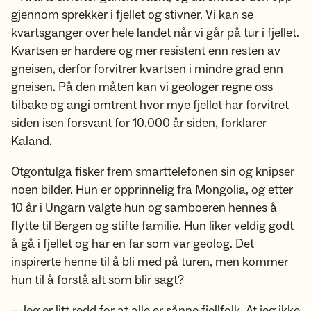
gjennom sprekker i fjellet og stivner. Vi kan se
kvartsganger over hele landet når vi går på tur i fjellet.
Kvartsen er hardere og mer resistent enn resten av
gneisen, derfor forvitrer kvartsen i mindre grad enn
gneisen. På den måten kan vi geologer regne oss
tilbake og angi omtrent hvor mye fjellet har forvitret
siden isen forsvant for 10.000 år siden, forklarer
Kaland.
Otgontulga fisker frem smarttelefonen sin og knipser
noen bilder. Hun er opprinnelig fra Mongolia, og etter
10 år i Ungarn valgte hun og samboeren hennes å
flytte til Bergen og stifte familie. Hun liker veldig godt
å gå i fjellet og har en far som var geolog. Det
inspirerte henne til å bli med på turen, men kommer
hun til å forstå alt som blir sagt?
– Jeg er litt redd for at alle er sånne fjellfolk. At jeg ikke