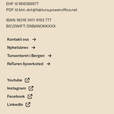
EHF til 956386977
PDF til bht-dnt@faktura.poweroffice.net
IBAN: NO18 3411 4163 777
BIC/SWIFT: DNBANOKKXXX
Kontakt oss
Nyhetsbrev
Tursenteret i Bergen
ReTuren Syverksted
Youtube
Instagram
Facebook
LinkedIn