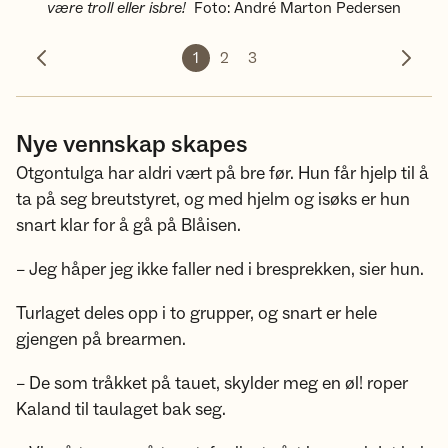
være troll eller isbre!
Foto
:
André Marton Pedersen
1
2
3
Forrige bilde
Neste 
Nye vennskap skapes
Otgontulga har aldri vært på bre før. Hun får hjelp til å
ta på seg breutstyret, og med hjelm og isøks er hun
snart klar for å gå på Blåisen.
– Jeg håper jeg ikke faller ned i bresprekken, sier hun.
Turlaget deles opp i to grupper, og snart er hele
gjengen på brearmen.
– De som tråkket på tauet, skylder meg en øl! roper
Kaland til taulaget bak seg.