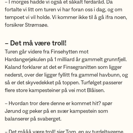
– I morges hadde vi også et såkalt ferdaråd. Da
fortalte vi litt om turen vi har foran oss i dag, og om
tempoet vi vil holde. Vi kommer ikke til å gå ifra noen,
forsikrer Strømsøe.
– Det må være troll!
Turen går videre fra Finsehytten mot
Hardangerjøkulen på 1 milliard år gammelt grunnfjell.
Kaland forklarer at det er Finsegranitten som ligger
nederst, over der ligger fyllitt fra gammel havbunn, og
så er det skyvedekket på toppen. Turfølget passerer
flere store kampesteiner på vei mot Blåisen.
– Hvordan tror dere denne er kommet hit? spør
Jørund og peker på en svær kampestein som
balanserer på svaberget.
– Det mååå være troll! sier Tom, en av turdeltagerne.