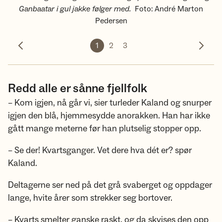
Ganbaatar i gul jakke følger med.
Foto
:
André Marton
Pedersen
1
2
3
Forrige bilde
Neste 
Redd alle er sånne fjellfolk
– Kom igjen, nå går vi, sier turleder Kaland og snurper
igjen den blå, hjemmesydde anorakken. Han har ikke
gått mange meterne før han plutselig stopper opp.
– Se der! Kvartsganger. Vet dere hva dét er? spør
Kaland.
Deltagerne ser ned på det grå svaberget og oppdager
lange, hvite årer som strekker seg bortover.
– Kvarts smelter ganske raskt, og da skvises den opp