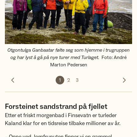
Otgontulga Ganbaatar følte seg som hjemme i trugruppen
og har lyst å gå på nye turer med Turlaget.
Foto
:
André
Marton Pedersen
1
2
3
Forrige bilde
Neste 
Forsteinet sandstrand på fjellet
Etter et friskt morgenbad i Finsevatn er turleder
Kaland klar for en tidsreise tilbake millioner av år.
– Oppe ved Jomfrunuten finner vi en gammel