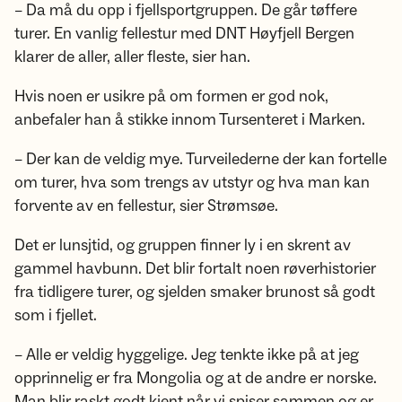
– Da må du opp i fjellsportgruppen. De går tøffere
turer. En vanlig fellestur med DNT Høyfjell Bergen
klarer de aller, aller fleste, sier han.
Hvis noen er usikre på om formen er god nok,
anbefaler han å stikke innom Tursenteret i Marken.
– Der kan de veldig mye. Turveilederne der kan fortelle
om turer, hva som trengs av utstyr og hva man kan
forvente av en fellestur, sier Strømsøe.
Det er lunsjtid, og gruppen finner ly i en skrent av
gammel havbunn. Det blir fortalt noen røverhistorier
fra tidligere turer, og sjelden smaker brunost så godt
som i fjellet.
– Alle er veldig hyggelige. Jeg tenkte ikke på at jeg
opprinnelig er fra Mongolia og at de andre er norske.
Man blir raskt godt kjent når vi spiser sammen og er