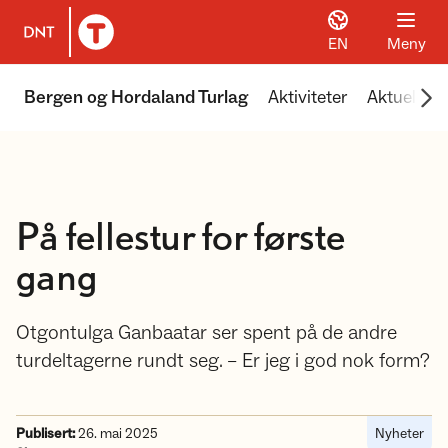
EN
Meny
Til DNT.no forside
Scr
Bergen og Hordaland Turlag
Aktiviteter
Aktuelt
På fellestur for første
gang
Otgontulga Ganbaatar ser spent på de andre
turdeltagerne rundt seg. – Er jeg i god nok form?
Publisert:
26. mai 2025
Nyheter