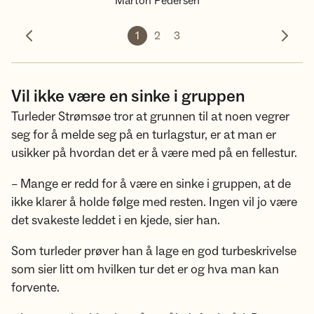
Marton Pedersen
1
2
3
Forrige bilde
Neste 
Vil ikke være en sinke i gruppen
Turleder Strømsøe tror at grunnen til at noen vegrer
seg for å melde seg på en turlagstur, er at man er
usikker på hvordan det er å være med på en fellestur.
– Mange er redd for å være en sinke i gruppen, at de
ikke klarer å holde følge med resten. Ingen vil jo være
det svakeste leddet i en kjede, sier han.
Som turleder prøver han å lage en god turbeskrivelse
som sier litt om hvilken tur det er og hva man kan
forvente.