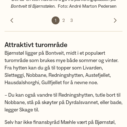
Bontveit til Bjørnstølen.
Foto
:
André Marton Pedersen
1
2
3
Forrige bilde
Neste 
Attraktivt turområde
Bjørnstøl ligger på Bontveit, midt i et populært
turområde som brukes mye både sommer og vinter.
Fra hytten kan du gå til topper som Livarden,
Sletteggi, Nobbane, Redningshytten, Austefjellet,
Hausdalshorghi, Gullfjellet for å nevne noe.
– Du kan også vandre til Redningshytten, tutle bort til
Nobbane, stå på skøyter på Dyrdalsvannet, eller bade,
legger Skage til.
Selv har ikke finansbyråd Mæhle vært på Bjørnstøl,