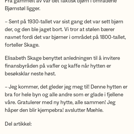
Fra gammelt av var det faktisk bjørn i områdene
Bjørnstøl ligger.
– Sent på 1930-tallet var sist gang det var sett bjørn
der, og den ble jaget bort. Vi tror at stølen bærer
navnet fordi det var bjørner i området på 1800-tallet,
forteller Skage.
Elisabeth Skage benyttet anledningen til å invitere
finansbyråden på vafler og kaffe når hytten er
besøksklar neste høst.
– Jeg kommer, det gleder jeg meg til! Denne hytten er
bra for hele byn og alle andre som er glade i fjellene
våre. Gratulerer med ny hytte, alle sammen! Jeg
håper den blir kjempebra! avslutter Mæhle.
Del artikkel: