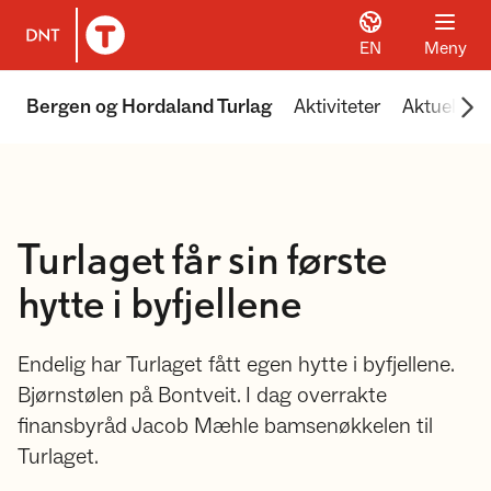
EN
Meny
Til DNT.no forside
Scr
Bergen og Hordaland Turlag
Aktiviteter
Aktuelt
Turlaget får sin første
hytte i byfjellene
Endelig har Turlaget fått egen hytte i byfjellene.
Bjørnstølen på Bontveit. I dag overrakte
finansbyråd Jacob Mæhle bamsenøkkelen til
Turlaget.