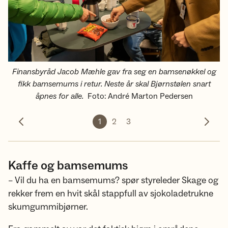
Finansbyråd Jacob Mæhle gav fra seg en bamsenøkkel og
fikk bamsemums i retur. Neste år skal Bjørnstølen snart
åpnes for alle.
Foto
:
André Marton Pedersen
1
2
3
Forrige bilde
Neste 
Kaffe og bamsemums
– Vil du ha en bamsemums? spør styreleder Skage og
rekker frem en hvit skål stappfull av sjokoladetrukne
skumgummibjørner.