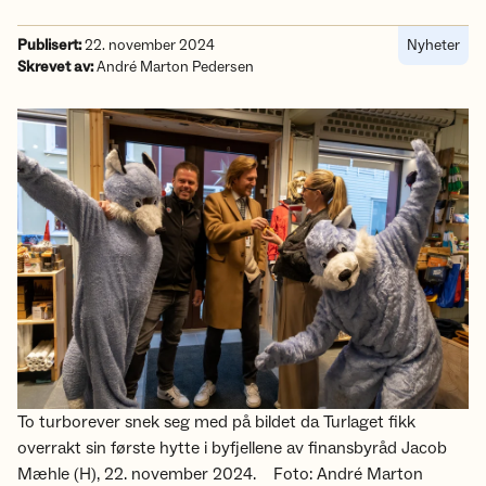
Publisert:
22. november 2024
Nyheter
Skrevet av:
André Marton Pedersen
To turborever snek seg med på bildet da Turlaget fikk
overrakt sin første hytte i byfjellene av finansbyråd Jacob
Mæhle (H), 22. november 2024.
Foto: André Marton