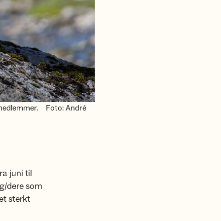
 medlemmer.
Foto: André
 juni til
deg/dere som
et sterkt