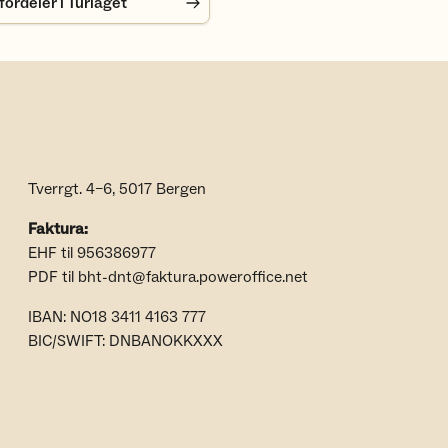
rdeler i Turlaget
Tverrgt. 4–6, 5017 Bergen
Faktura:
EHF til 956386977
PDF til bht-dnt@faktura.poweroffice.net
IBAN: NO18 3411 4163 777
BIC/SWIFT: DNBANOKKXXX