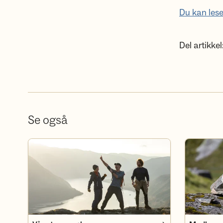
Du kan les
Del artikkel
Se også
Våre turer og kurs
Medlemsfor