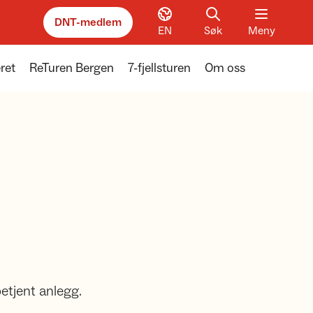
DNT-medlem
EN
Søk
Meny
ret
ReTuren Bergen
7-fjellsturen
Om oss
betjent anlegg.