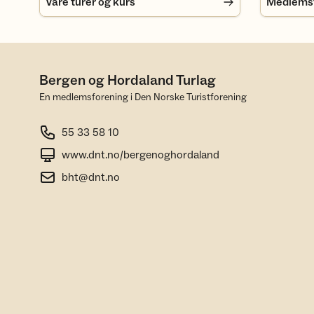
Våre turer og kurs
Medlemsfo
Bergen og Hordaland Turlag
En medlemsforening i Den Norske Turistforening
55 33 58 10
www.dnt.no/bergenoghordaland
bht@dnt.no