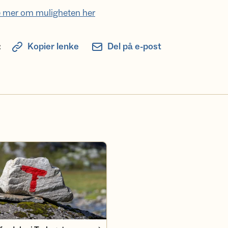
e mer om muligheten her
:
Kopier lenke
Del på e-post
deler i Turlaget