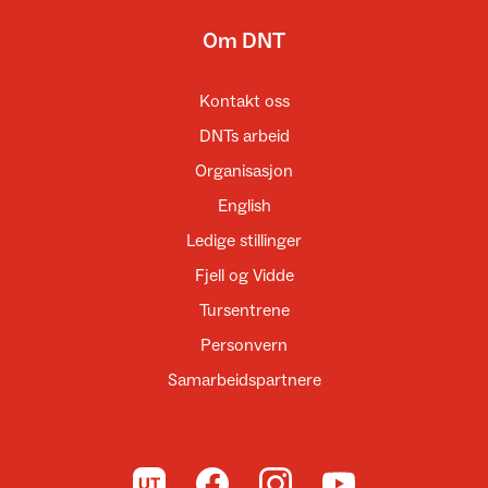
Om DNT
Kontakt oss
DNTs arbeid
Organisasjon
English
Ledige stillinger
Fjell og Vidde
Tursentrene
Personvern
Samarbeidspartnere
Til UT.no
Til DNT på Facebook
Til DNT på Instagram
Til DNT på YouTube