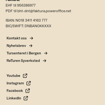
EHF til 956386977
PDF til bht-dnt@faktura.poweroffice.net
IBAN: NO18 3411 4163 777
BIC/SWIFT: DNBANOKKXXX
Kontakt oss
Nyhetsbrev
Tursenteret i Bergen
ReTuren Syverksted
Youtube
Instagram
Facebook
LinkedIn