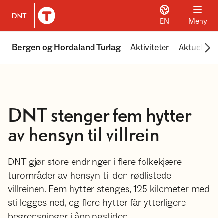
EN
Meny
Til DNT.no forside
Scr
Bergen og Hordaland Turlag
Aktiviteter
Aktuelt
DNT stenger fem hytter
av hensyn til villrein
DNT gjør store endringer i flere folkekjære
turområder av hensyn til den rødlistede
villreinen. Fem hytter stenges, 125 kilometer med
sti legges ned, og flere hytter får ytterligere
begrensninger i åpningstiden.