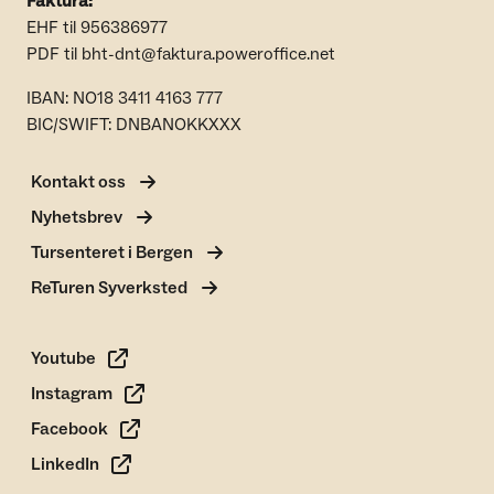
Faktura:
EHF til 956386977
PDF til bht-dnt@faktura.poweroffice.net
IBAN: NO18 3411 4163 777
BIC/SWIFT: DNBANOKKXXX
Kontakt oss
Nyhetsbrev
Tursenteret i Bergen
ReTuren Syverksted
Youtube
Instagram
Facebook
LinkedIn