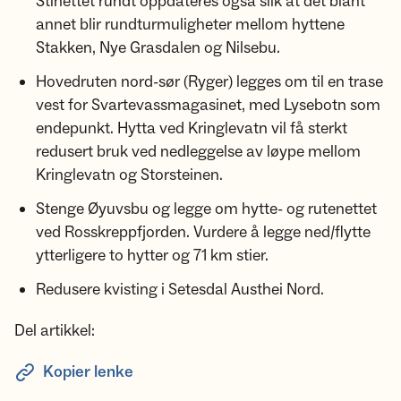
Stinettet rundt oppdateres også slik at det blant
annet blir rundturmuligheter mellom hyttene
Stakken, Nye Grasdalen og Nilsebu.
Hovedruten nord-sør (Ryger) legges om til en trase
vest for Svartevassmagasinet, med Lysebotn som
endepunkt. Hytta ved Kringlevatn vil få sterkt
redusert bruk ved nedleggelse av løype mellom
Kringlevatn og Storsteinen.
Stenge Øyuvsbu og legge om hytte- og rutenettet
ved Rosskreppfjorden. Vurdere å legge ned/flytte
ytterligere to hytter og 71 km stier.
Redusere kvisting i Setesdal Austhei Nord.
Del artikkel:
Kopier lenke