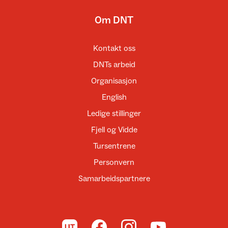
Om DNT
Kontakt oss
DNTs arbeid
Organisasjon
English
Ledige stillinger
Fjell og Vidde
Tursentrene
Personvern
Samarbeidspartnere
Til UT.no
Til DNT på Facebook
Til DNT på Instagram
Til DNT på YouTube