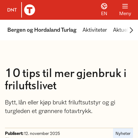
EN
Meny
Til DNT.no forside
Scr
Bergen og Hordaland Turlag
Aktiviteter
Aktuelt
10 tips til mer gjenbruk i
friluftslivet
Bytt, lån eller kjøp brukt friluftsutstyr og gi
turgleden et grønnere fotavtrykk.
Publisert:
12. november 2025
Nyheter