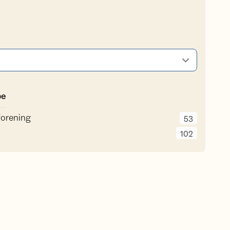
pe
orening
53
102