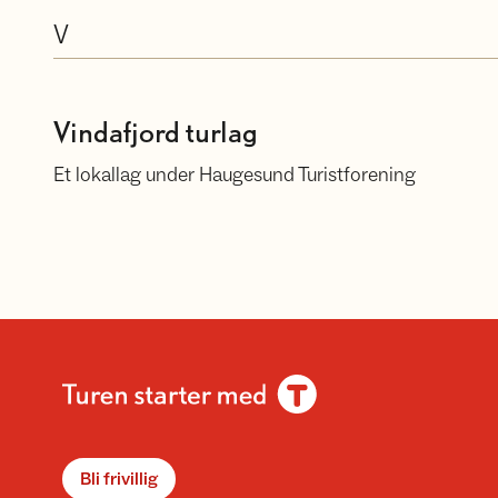
V
Vindafjord turlag
Vindafjord turlag
Et lokallag under Haugesund Turistforening
Bli frivillig