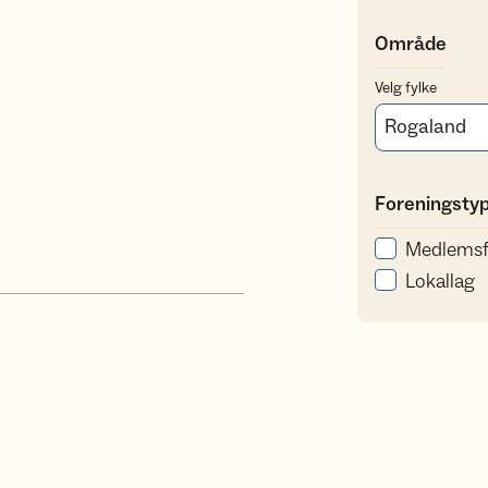
Område
Velg fylke
Foreningsty
Medlemsf
Lokallag