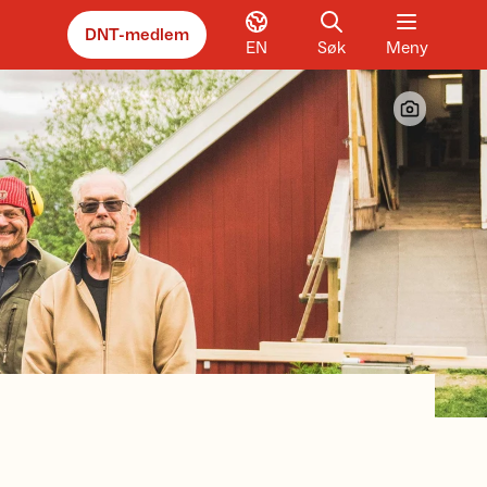
DNT-medlem
EN
Søk
Meny