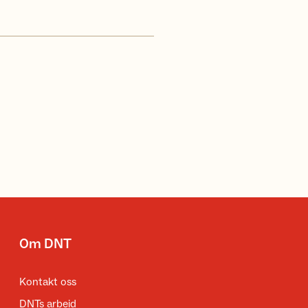
Om DNT
Kontakt oss
DNTs arbeid