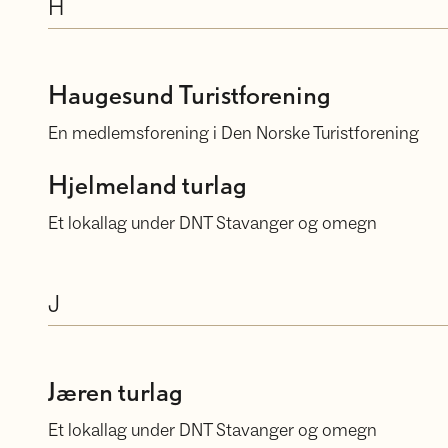
H
Velkommen til Haugesund Turistforening
Haugesund Turistforening
En medlemsforening i Den Norske Turistforening
Hjelmeland turlag
Hjelmeland turlag
Et lokallag under DNT Stavanger og omegn
J
Jæren turlag
Jæren turlag
Et lokallag under DNT Stavanger og omegn