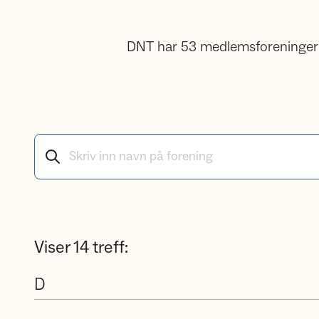
DNT har 53 medlemsforeninger me
Søk etter medlemsforeninger
Viser
14
treff:
D