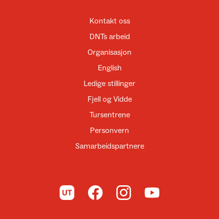
Kontakt oss
DNTs arbeid
Organisasjon
English
Ledige stillinger
Fjell og Vidde
Tursentrene
Personvern
Samarbeidspartnere
Til UT.no
Til DNT på Facebook
Til DNT på Instagram
Til DNT på YouTube