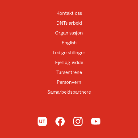
Kontakt oss
DNTs arbeid
Organisasjon
English
Ledige stillinger
Fjell og Vidde
Tursentrene
Personvern
Samarbeidspartnere
Til UT.no
Til DNT på Facebook
Til DNT på Instagram
Til DNT på YouTube