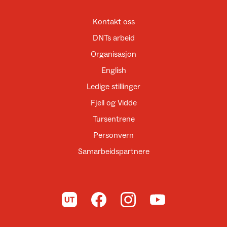
Kontakt oss
DNTs arbeid
Organisasjon
English
Ledige stillinger
Fjell og Vidde
Tursentrene
Personvern
Samarbeidspartnere
Til UT.no
Til DNT på Facebook
Til DNT på Instagram
Til DNT på YouTube