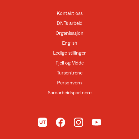
Kontakt oss
DNTs arbeid
Organisasjon
English
Ledige stillinger
Fjell og Vidde
Tursentrene
Personvern
Samarbeidspartnere
Til UT.no
Til DNT på Facebook
Til DNT på Instagram
Til DNT på YouTube