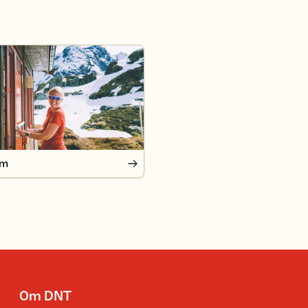
em
Om DNT