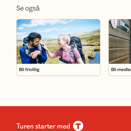
Se også
Bli frivillig
Bli medlem
Bli frivillig
Bli medl