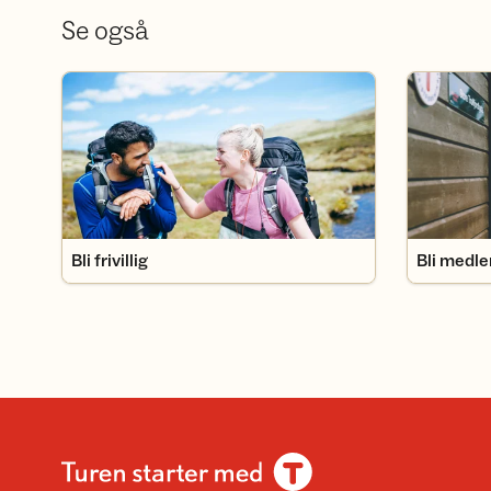
Se også
Bli frivillig
Bli medlem
Bli frivillig
Bli medl