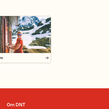
em
Om DNT