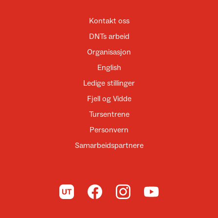
Kontakt oss
DNTs arbeid
Organisasjon
English
Ledige stillinger
Fjell og Vidde
Tursentrene
Personvern
Samarbeidspartnere
Til UT.no
Til DNT på Facebook
Til DNT på Instagram
Til DNT på YouTube