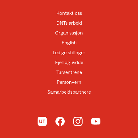
Kontakt oss
DNTs arbeid
Organisasjon
English
Ledige stillinger
Fjell og Vidde
Tursentrene
Personvern
Samarbeidspartnere
Til UT.no
Til DNT på Facebook
Til DNT på Instagram
Til DNT på YouTube