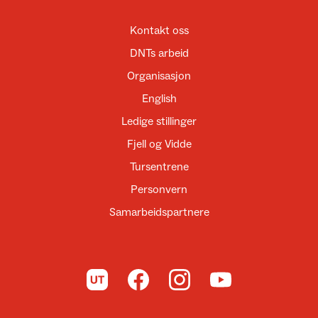
Kontakt oss
DNTs arbeid
Organisasjon
English
Ledige stillinger
Fjell og Vidde
Tursentrene
Personvern
Samarbeidspartnere
Til UT.no
Til DNT på Facebook
Til DNT på Instagram
Til DNT på YouTube